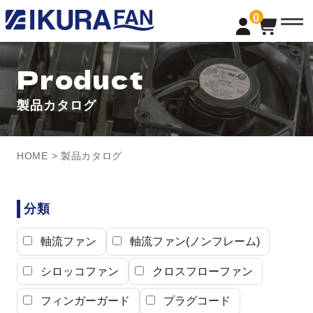
t
0
o
g
g
l
Product
e
n
a
製品カタログ
v
i
g
a
t
HOME
> 製品カタログ
i
o
n
分類
軸流ファン
軸流ファン(ノンフレーム)
シロッコファン
クロスフローファン
フィンガーガード
プラグコード