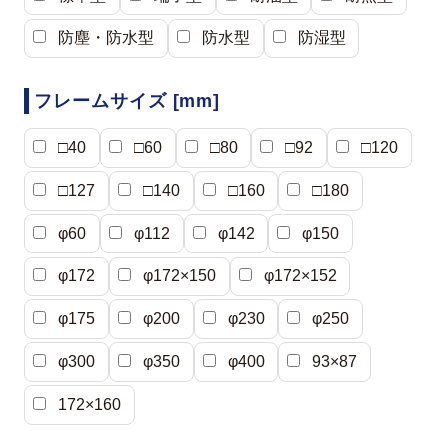
防塵・防水型
防水型
防湿型
フレームサイズ [mm]
□40
□60
□80
□92
□120
□127
□140
□160
□180
φ60
φ112
φ142
φ150
φ172
φ172×150
φ172×152
φ175
φ200
φ230
φ250
φ300
φ350
φ400
93×87
172×160