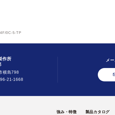
4F/0C-5-TP
製作所
メー
部
市横島798
296-21-1668
強み・特徴
製品カタログ