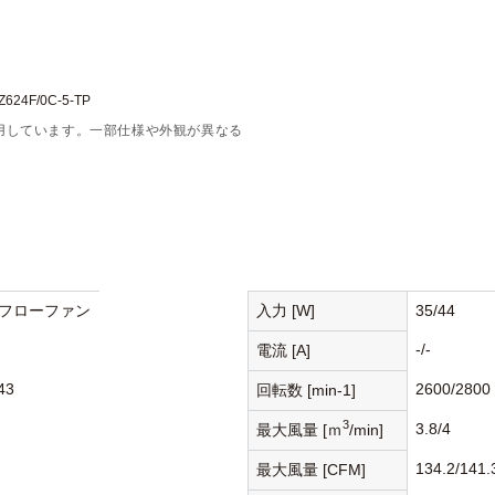
24F/0C-5-TP
用しています。一部仕様や外観が異なる
フローファン
入力 [W]
35/44
-/-
電流 [A]
43
2600/2800
回転数 [min-1]
3
3.8/4
最大風量 [ｍ
/min]
134.2/141.
最大風量 [CFM]