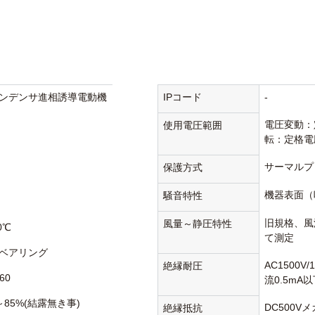
ンデンサ進相誘導電動機
IPコード
-
電圧変動：
使用電圧範囲
転：定格電
サーマルプ
保護方式
機器表面（
騒音特性
旧規格、風洞
風量～静圧特性
0℃
て測定
ベアリング
AC1500V
絶縁耐圧
60
流0.5mA
～85%(結露無き事)
DC500V
絶縁抵抗