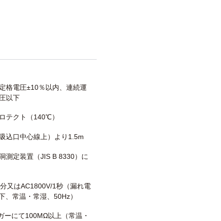
定格電圧±10％以内、連続運
圧以下
ロテクト（140℃）
吸込口中心線上）より1.5m
測定装置（JIS B 8330）に
/1分又はAC1800V/1秒（漏れ電
以下、常温・常湿、50Hz）
メガーにて100MΩ以上（常温・