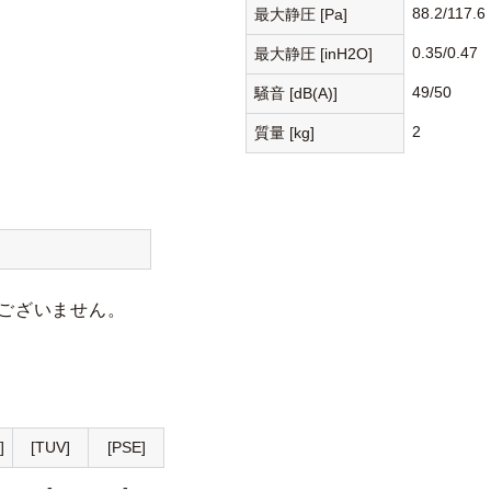
88.2/117.6
最大静圧 [Pa]
0.35/0.47
最大静圧 [inH2O]
49/50
騒音 [dB(A)]
2
質量 [kg]
ございません。
]
[TUV]
[PSE]
-
-