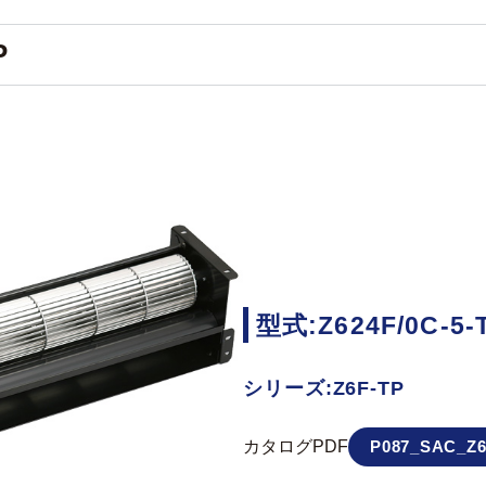
P
型式:Z624F/0C-5-
シリーズ:Z6F-TP
カタログPDF
P087_SAC_Z6