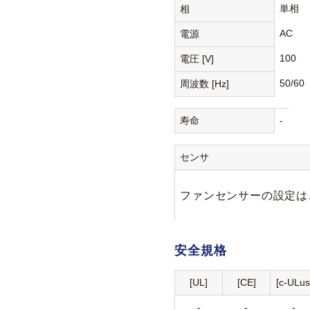
単相
相
AC
電源
100
電圧 [V]
50/60
周波数 [Hz]
寿命
-
センサ
ファンセンサーの設定は
安全規格
[UL]
[CE]
[c-ULus
-
-
-