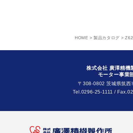
HOME
>
製品カタログ
> Z62
株式会社 廣澤精機
モーター事業
〒308-0802 茨城県筑西
Tel.
0296-25-1111
/ Fax.0