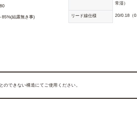
常湿）
80
20/0.18（
リード線仕様
～85%(結露無き事)
とのできない構造にてご使用ください。