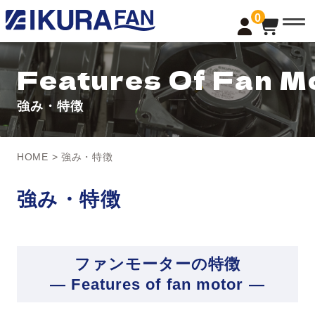
t
0
o
g
g
l
Features Of Fan M
e
n
a
強み・特徴
v
i
g
a
t
HOME
>
強み・特徴
i
o
n
強み・特徴
ファンモーターの特徴
— Features of fan motor —