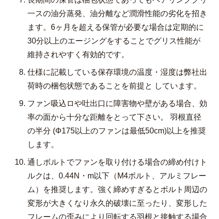
一スの油分蒸発、油分離など潤滑性能の劣化を招き
ます。6ヶ月を超える保管が必要な場合は定期的に
30分以上のエージングをすることでグリス性能が
維持されやすく有効的です。
仕様に記載している保存環境の温度・湿度は弊社出
荷時の梱包状態であることを前提と しています。
ファン吸込ロや吐出口に障害物や壁がある場合、効
率の面から十分な距離をとって下さい。 羽根直径
の半分 (Φ175以上のファンは最低50cm)以上を推奨
します。
通しボルトでファンを取り付ける場合の締め付けト
ルクは、0.44N・m以下（M4ボルト、アルミフレー
ム）を推奨します。強く締めすぎるとボルト周辺の
変形が大きくなり永久的破壊に至ったり、変形した
フレームの歪みにより回転する羽根と接触する場合