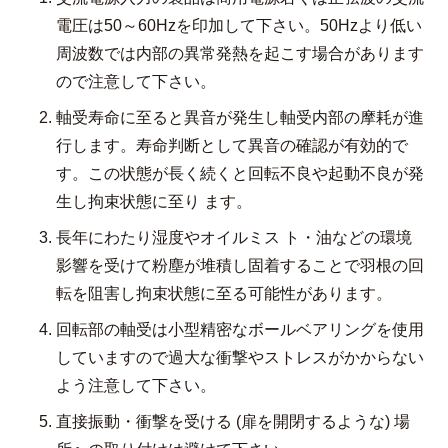
電圧は50～60Hzを印加して下さい。50Hzより低い
周波数では内部の異常発熱を起こす場合があります
ので注意して下さい。
軸受寿命に至ると異音が発生し軸受内部の摩耗が進
行します。寿命判断として異音の確認が有効的で
す。この状態が長く続くと回転不良や起動不良が発
生し拘束状態に至り ます。
長年にわたり湿度やオイルミス ト・油などの環境
影響を受けて粉塵が堆積し固着することで羽根の回
転を阻害し拘束状態に至る可能性があります。
回転部の軸受は小型精密なボールベアリングを使用
していますので過大な衝撃やストレスがかからない
よう注意して下さい。
直接振動・衝撃を受ける (扉を開閉するような) 場