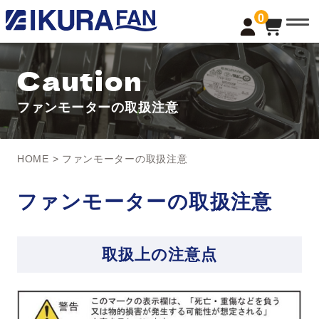
t
0
o
g
g
l
Caution
e
n
a
ファンモーターの取扱注意
v
i
g
a
t
HOME
>
ファンモーターの取扱注意
i
o
n
ファンモーターの取扱注意
取扱上の注意点