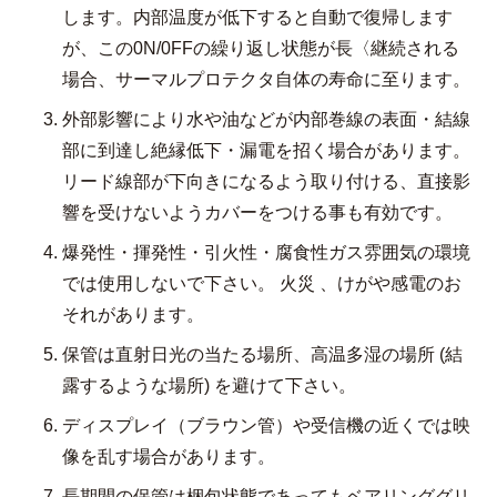
します。内部温度が低下すると自動で復帰します
が、この0N/0FFの繰り返し状態が長〈継続される
場合、サーマルプロテクタ自体の寿命に至ります。
外部影響により水や油などが内部巻線の表面・結線
部に到達し絶縁低下・漏電を招く場合があります。
リード線部が下向きになるよう取り付ける、直接影
響を受けないようカバーをつける事も有効です。
爆発性・揮発性・引火性・腐食性ガス雰囲気の環境
では使用しないで下さい。 火災 、けがや感電のお
それがあります。
保管は直射日光の当たる場所、高温多湿の場所 (結
露するような場所) を避けて下さい。
ディスプレイ（ブラウン管）や受信機の近くでは映
像を乱す場合があります。
長期間の保管は梱包状態であってもベアリンググリ