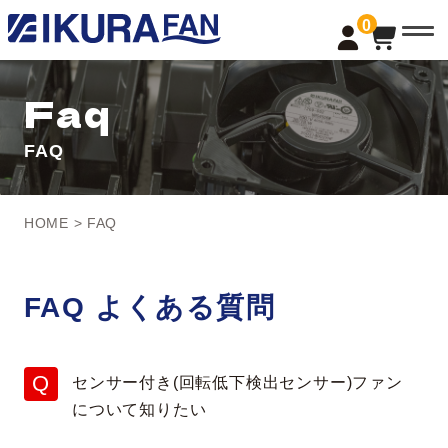
t
0
o
g
g
l
Faq
e
n
a
FAQ
v
i
g
a
t
HOME
>
FAQ
i
o
n
FAQ よくある質問
センサー付き(回転低下検出センサー)ファン
について知りたい