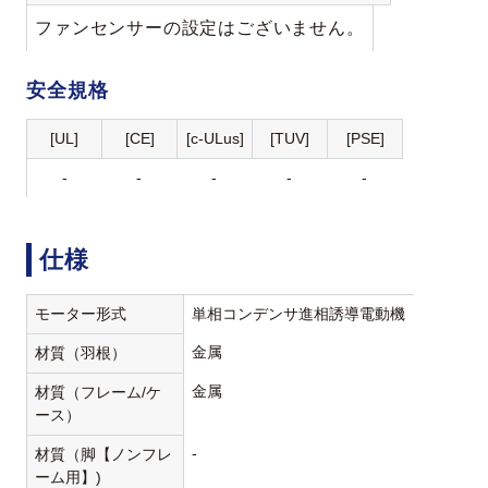
ファンセンサーの設定はございません。
安全規格
[UL]
[CE]
[c-ULus]
[TUV]
[PSE]
-
-
-
-
-
仕様
モーター形式
単相コンデンサ進相誘導電動機
金属
材質（羽根）
金属
材質（フレーム/ケ
ース）
-
材質（脚【ノンフレ
ーム用】)