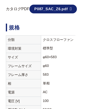
カタログPDF
P087_SAC_Z6.pdf
規格
分類
クロスフローファン
標準型
環境対策
φ60×583
サイズ
φ60
フレームサイズ
583
フレーム厚さ
単相
相
AC
電源
100
電圧 [V]