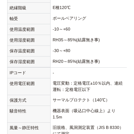
E種120℃
絶縁階級
ボールベアリング
軸受
-10～+60
使用温度範囲
RH35～85%(結露無き事)
使用湿度範囲
-30～+80
保存温度範囲
RH20～85%(結露無き事)
保存湿度範囲
IPコード
-
電圧変動：定格電圧±10％以内、連続
使用電圧範囲
運転：定格電圧以下
サーマルプロテクト（140℃）
保護方式
機器表面（吸込口中心線上）より
騒音特性
1.5m
旧規格、風洞測定装置（JIS B 8330）
風量～静圧特性
にて測定