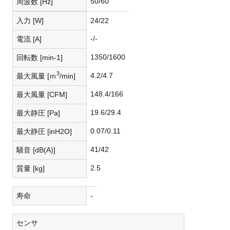
50/60
周波数 [Hz]
入力 [W]
24/22
-/-
電流 [A]
1350/1600
回転数 [min-1]
3
4.2/4.7
最大風量 [ｍ
/min]
148.4/166
最大風量 [CFM]
19.6/29.4
最大静圧 [Pa]
0.07/0.11
最大静圧 [inH2O]
41/42
騒音 [dB(A)]
2.5
質量 [kg]
寿命
-
センサ