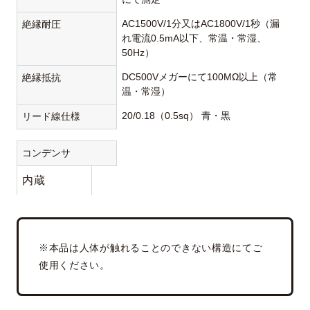
AC1500V/1分又はAC1800V/1秒（漏
絶縁耐圧
れ電流0.5mA以下、常温・常湿、
50Hz）
DC500Vメガーにて100MΩ以上（常
絶縁抵抗
温・常湿）
20/0.18（0.5sq） 青・黒
リード線仕様
コンデンサ
内蔵
※本品は人体が触れることのできない構造にてご
使用ください。