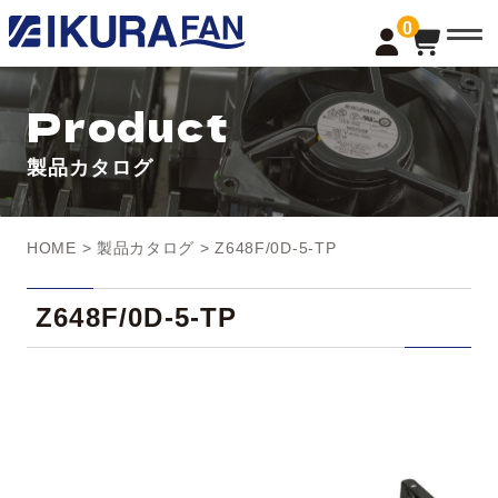
t
0
o
g
g
l
Product
e
n
a
製品カタログ
v
i
g
a
t
HOME
>
製品カタログ
> Z648F/0D-5-TP
i
o
n
Z648F/0D-5-TP