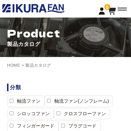
t
0
o
g
g
l
Product
e
n
a
製品カタログ
v
i
g
a
t
HOME
> 製品カタログ
i
o
n
分類
軸流ファン
軸流ファン(ノンフレーム)
シロッコファン
クロスフローファン
フィンガーガード
プラグコード