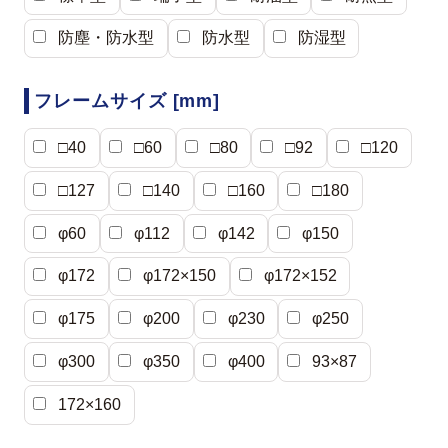
防塵・防水型
防水型
防湿型
フレームサイズ [mm]
□40
□60
□80
□92
□120
□127
□140
□160
□180
φ60
φ112
φ142
φ150
φ172
φ172×150
φ172×152
φ175
φ200
φ230
φ250
φ300
φ350
φ400
93×87
172×160