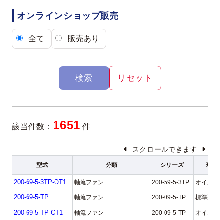
オンラインショップ販売
全て
販売あり
検索
リセット
1651
該当件数：
件
スクロールできます
型式
分類
シリーズ
環境
200-69-5-3TP-OT1
軸流ファン
200-59-5-3TP
オイルミ
200-69-5-TP
軸流ファン
200-09-5-TP
標準型
200-69-5-TP-OT1
軸流ファン
200-09-5-TP
オイルミ