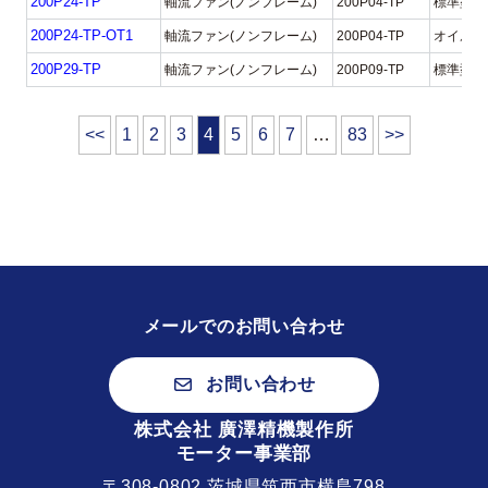
200P24-TP
軸流ファン(ノンフレーム)
200P04-TP
標準型
200P24-TP-OT1
軸流ファン(ノンフレーム)
200P04-TP
オイルミ
200P29-TP
軸流ファン(ノンフレーム)
200P09-TP
標準型
ペ
<<
1
2
3
4
5
6
7
…
83
>>
ー
ジ
ナ
メールでのお問い合わせ
ビ
お問い合わせ
ゲ
株式会社 廣澤精機製作所
ー
モーター事業部
〒308-0802 茨城県筑西市横島798