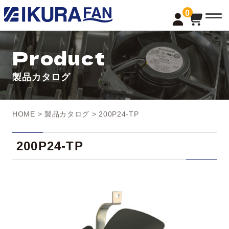
t
0
o
g
g
l
Product
e
n
a
製品カタログ
v
i
g
a
t
HOME
>
製品カタログ
> 200P24-TP
i
o
n
200P24-TP