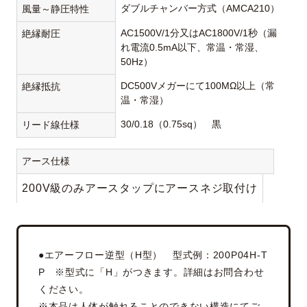
ダブルチャンバー方式（AMCA210）
風量～静圧特性
AC1500V/1分又はAC1800V/1秒（漏
絶縁耐圧
れ電流0.5mA以下、常温・常湿、
50Hz）
DC500Vメガーにて100MΩ以上（常
絶縁抵抗
温・常湿）
30/0.18（0.75sq） 黒
リード線仕様
アース仕様
200V級のみアースタップにアースネジ取付け
●エアーフロー逆型（H型） 型式例：200P04H-T
P ※型式に「H」がつきます。詳細はお問合わせ
ください。
※本品は人体が触れることのできない構造にてご