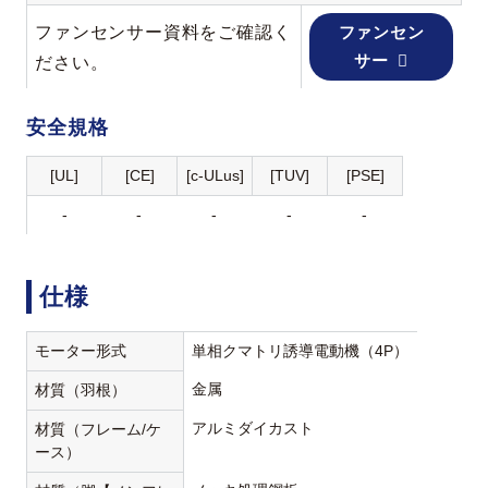
ファンセンサー資料をご確認く
ファンセン
サー
ださい。
安全規格
[UL]
[CE]
[c-ULus]
[TUV]
[PSE]
-
-
-
-
-
仕様
モーター形式
単相クマトリ誘導電動機（4P）
金属
材質（羽根）
アルミダイカスト
材質（フレーム/ケ
ース）