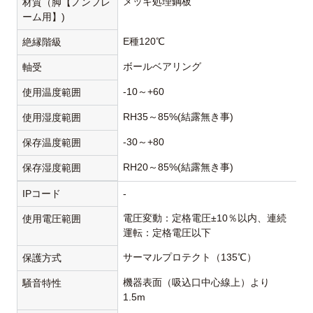
メッキ処理鋼板
材質（脚【ノンフレ
ーム用】)
E種120℃
絶縁階級
ボールベアリング
軸受
-10～+60
使用温度範囲
RH35～85%(結露無き事)
使用湿度範囲
-30～+80
保存温度範囲
RH20～85%(結露無き事)
保存湿度範囲
IPコード
-
電圧変動：定格電圧±10％以内、連続
使用電圧範囲
運転：定格電圧以下
サーマルプロテクト（135℃）
保護方式
機器表面（吸込口中心線上）より
騒音特性
1.5m