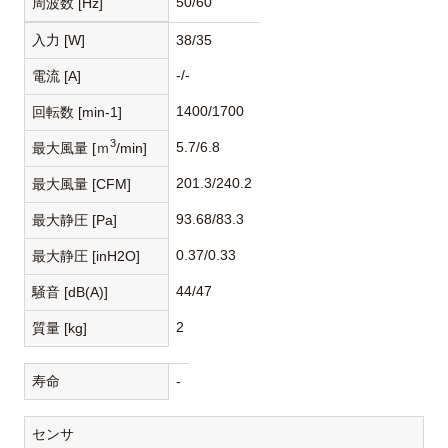
50/60
周波数 [Hz]
入力 [W]
38/35
-/-
電流 [A]
1400/1700
回転数 [min-1]
3
5.7/6.8
最大風量 [ｍ
/min]
201.3/240.2
最大風量 [CFM]
93.68/83.3
最大静圧 [Pa]
0.37/0.33
最大静圧 [inH2O]
44/47
騒音 [dB(A)]
2
質量 [kg]
寿命
-
センサ