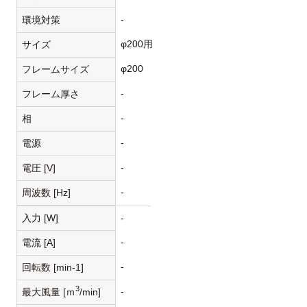
-
環境対策
φ200用
サイズ
φ200
フレームサイズ
-
フレーム厚さ
-
相
-
電源
-
電圧 [V]
-
周波数 [Hz]
入力 [W]
-
-
電流 [A]
-
回転数 [min-1]
3
-
最大風量 [ｍ
/min]