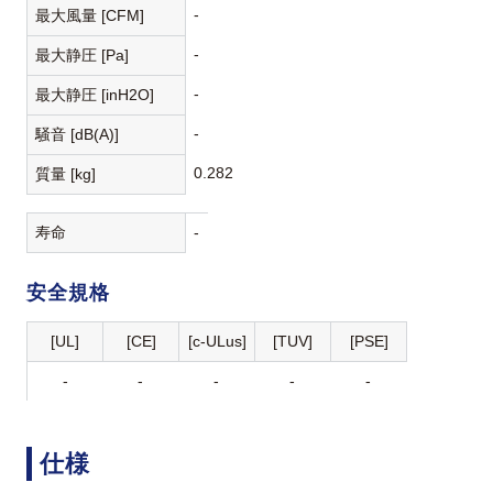
-
最大風量 [CFM]
-
最大静圧 [Pa]
-
最大静圧 [inH2O]
-
騒音 [dB(A)]
0.282
質量 [kg]
寿命
-
安全規格
[UL]
[CE]
[c-ULus]
[TUV]
[PSE]
-
-
-
-
-
仕様