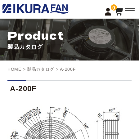
t
0
o
g
g
l
Product
e
n
a
製品カタログ
v
i
g
a
t
HOME
>
製品カタログ
> A-200F
i
o
n
A-200F