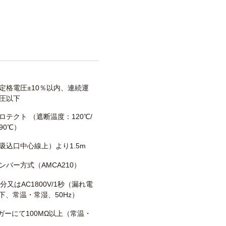
定格電圧±10％以内、連続運
圧以下
ロテクト （遮断温度：120℃/
90℃）
吸込口中心線上）より1.5m
ンバー方式（AMCA210）
/1分又はAC1800V/1秒（漏れ電
以下、常温・常湿、50Hz）
メガーにて100MΩ以上（常温・