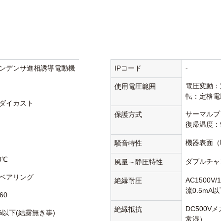
ンデンサ進相誘導電動機
IPコード
-
電圧変動：
使用電圧範囲
転：定格電
ダイカスト
サーマルプ
保護方式
復帰温度：
機器表面（
騒音特性
0℃
ダブルチャ
風量～静圧特性
ベアリング
AC1500V
絶縁耐圧
流0.5mA
60
DC500V
絶縁抵抗
5%以下(結露無き事)
常湿）