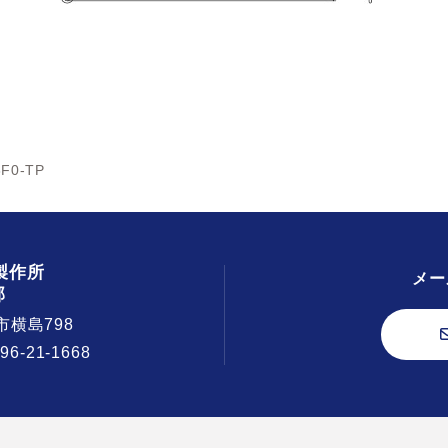
F0-TP
製作所
メー
部
市横島798
296-21-1668