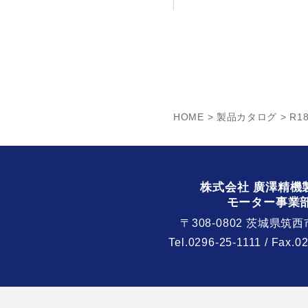
HOME
>
製品カタログ
> R18
株式会社 廣澤精機
モーター事業
〒308-0802 茨城県筑西
Tel.
0296-25-1111
/ Fax.0