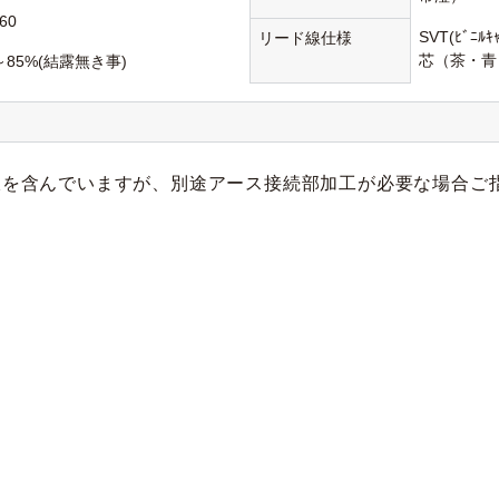
60
SVT(ﾋﾞﾆﾙ
リード線仕様
芯（茶・青
～85%(結露無き事)
線を含んでいますが、別途アース接続部加工が必要な場合ご