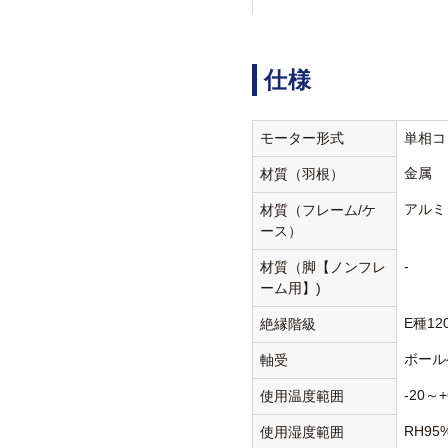
仕様
モーター形式
単相コ
金属
材質（羽根）
アルミ
材質（フレーム/ケ
ース）
-
材質（脚【ノンフレ
ーム用】)
E種12
絶縁階級
ボール
軸受
-20～+
使用温度範囲
RH9
使用湿度範囲