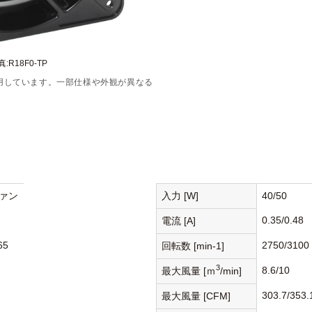
:R18F0-TP
用しています。一部仕様や外観が異なる
ァン
入力 [W]
40/50
0.35/0.48
電流 [A]
65
2750/3100
回転数 [min-1]
3
8.6/10
最大風量 [ｍ
/min]
303.7/353.
最大風量 [CFM]