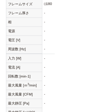
□180
フレームサイズ
-
フレーム厚さ
-
相
-
電源
-
電圧 [V]
-
周波数 [Hz]
入力 [W]
-
-
電流 [A]
-
回転数 [min-1]
3
-
最大風量 [ｍ
/min]
-
最大風量 [CFM]
-
最大静圧 [Pa]
-