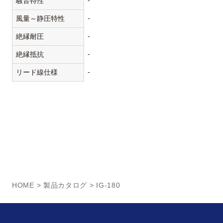
-
騒音特性
-
風量～静圧特性
-
絶縁耐圧
-
絶縁抵抗
-
リード線仕様
HOME
>
製品カタログ
> IG-180