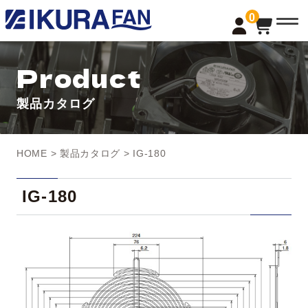
t
0
o
g
g
l
Product
e
n
a
製品カタログ
v
i
g
a
t
HOME
>
製品カタログ
> IG-180
i
o
n
IG-180