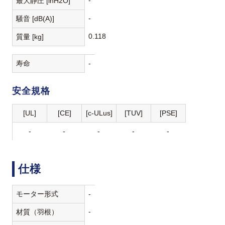
最大静圧 [inH2O]
-
騒音 [dB(A)]
0.118
質量 [kg]
寿命
-
安全規格
[UL]
[CE]
[c-ULus]
[TUV]
[PSE]
-
-
-
-
-
仕様
モーター形式
-
-
材質（羽根）