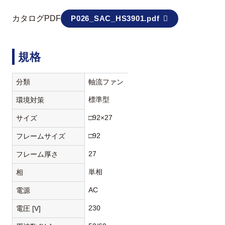
カタログPDF
P026_SAC_HS3901.pdf
規格
分類
軸流ファン
標準型
環境対策
□92×27
サイズ
□92
フレームサイズ
27
フレーム厚さ
単相
相
AC
電源
230
電圧 [V]