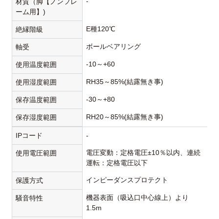
-
材質（脚【ノンフレ
ーム用】)
E種120℃
絶縁階級
ボールベアリング
軸受
-10～+60
使用温度範囲
RH35～85%(結露無き事)
使用湿度範囲
-30～+80
保存温度範囲
RH20～85%(結露無き事)
保存湿度範囲
IPコード
-
電圧変動：定格電圧±10％以内、連続
使用電圧範囲
運転：定格電圧以下
インピーダンスプロテクト
保護方式
機器表面（吸込口中心線上）より
騒音特性
1.5m