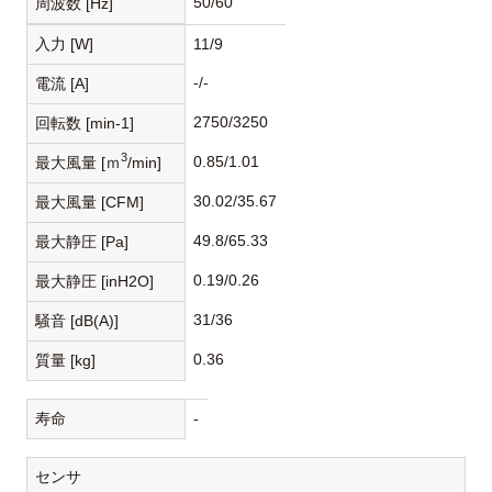
50/60
周波数 [Hz]
入力 [W]
11/9
-/-
電流 [A]
2750/3250
回転数 [min-1]
3
0.85/1.01
最大風量 [ｍ
/min]
30.02/35.67
最大風量 [CFM]
49.8/65.33
最大静圧 [Pa]
0.19/0.26
最大静圧 [inH2O]
31/36
騒音 [dB(A)]
0.36
質量 [kg]
寿命
-
センサ