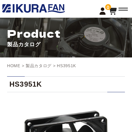
t
0
o
g
g
l
Product
e
n
a
製品カタログ
v
i
g
a
t
HOME
>
製品カタログ
> HS3951K
i
o
n
HS3951K