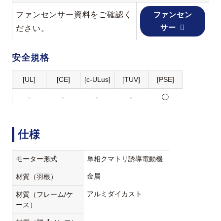
ファンセンサー資料をご確認く
ファンセン
サー
ださい。
安全規格
[UL]
[CE]
[c-ULus]
[TUV]
[PSE]
-
-
-
-
◯
仕様
モーター形式
単相クマトリ誘導電動機
金属
材質（羽根）
アルミダイカスト
材質（フレーム/ケ
ース）