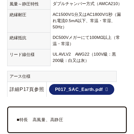
ダブルチャンバー方式（AMCA210）
風量～静圧特性
AC1500V/1分又はAC1800V/1秒（漏
絶縁耐圧
れ電流0.5mA以下、常温・常湿、
50Hz）
DC500Vメガーにて100MΩ以上（常
絶縁抵抗
温・常湿）
UL AVLV2 AWG22（100V級：黒
リード線仕様
200級：白又は灰）
アース仕様
詳細P17頁参照
P017_SAC_Earth.pdf
■特長 高風量、高静圧