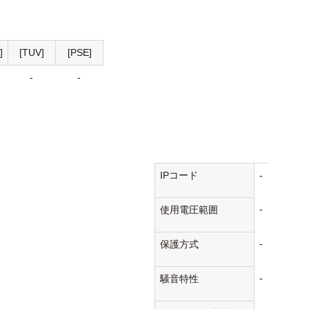
]
[TUV]
[PSE]
-
-
IPコード
-
-
使用電圧範囲
-
保護方式
-
騒音特性