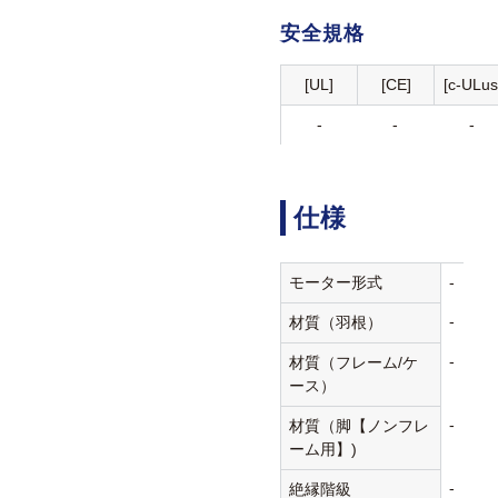
安全規格
[UL]
[CE]
[c-ULus
-
-
-
仕様
モーター形式
-
-
材質（羽根）
-
材質（フレーム/ケ
ース）
-
材質（脚【ノンフレ
ーム用】)
-
絶縁階級