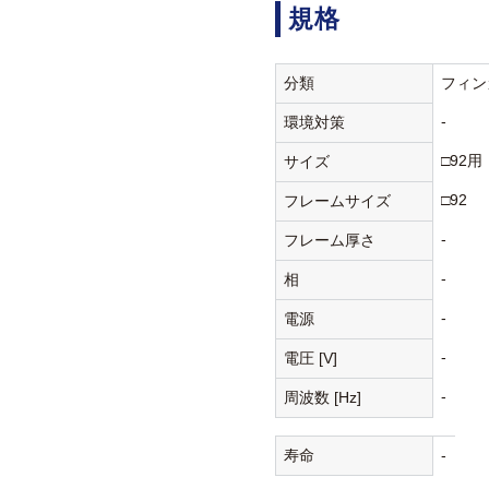
規格
分類
フィン
-
環境対策
□92用
サイズ
□92
フレームサイズ
-
フレーム厚さ
-
相
-
電源
-
電圧 [V]
-
周波数 [Hz]
寿命
-