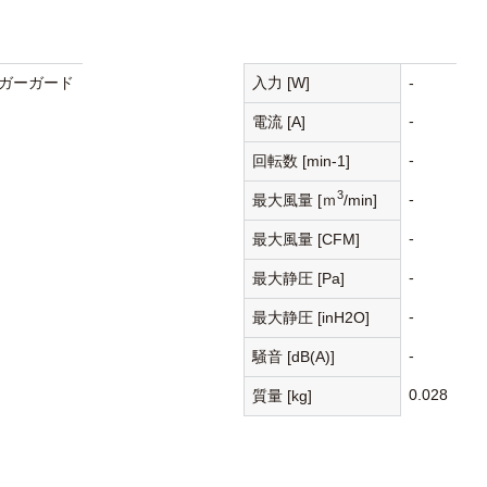
ガーガード
入力 [W]
-
-
電流 [A]
-
回転数 [min-1]
3
-
最大風量 [ｍ
/min]
-
最大風量 [CFM]
-
最大静圧 [Pa]
-
最大静圧 [inH2O]
-
騒音 [dB(A)]
0.028
質量 [kg]