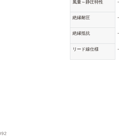
-
風量～静圧特性
-
絶縁耐圧
-
絶縁抵抗
-
リード線仕様
092