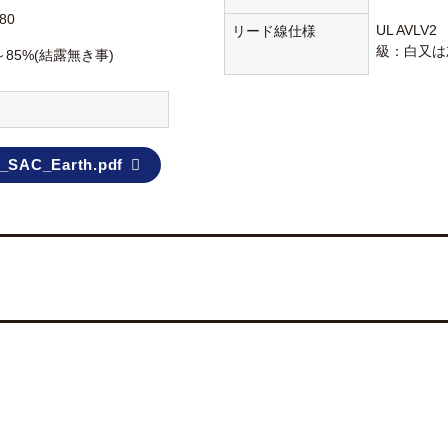
80
UL AVLV
リード線仕様
級：白又は
～85%(結露無き事)
_SAC_Earth.pdf