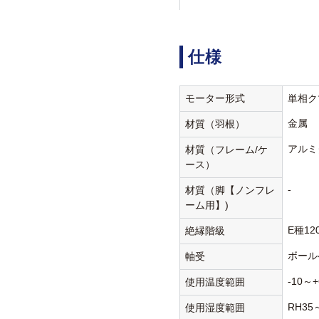
仕様
モーター形式
単相ク
金属
材質（羽根）
アルミ
材質（フレーム/ケ
ース）
-
材質（脚【ノンフレ
ーム用】)
E種12
絶縁階級
ボール
軸受
-10～+
使用温度範囲
RH35
使用湿度範囲