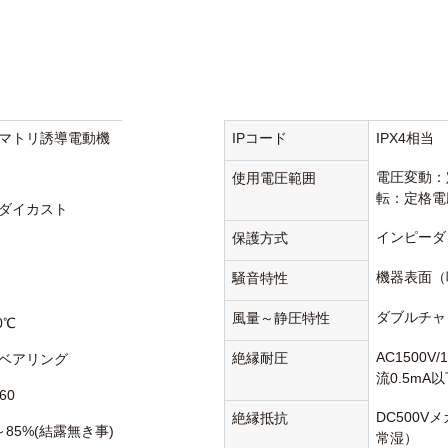
マトリ誘導電動機
IPコード
IPX4相当
電圧変動：
使用電圧範囲
転：定格電
ダイカスト
インピーダ
保護方式
機器表面（
騒音特性
ダブルチャ
風量～静圧特性
0℃
AC1500V
絶縁耐圧
ベアリング
流0.5mA
60
DC500V
絶縁抵抗
～85%(結露無き事)
常湿）