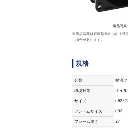
製品写真:H
※製品写真は代表型式のものを使
場合があります。
規格
分類
軸流フ
オイル
環境対策
□92×2
サイズ
□92
フレームサイズ
27
フレーム厚さ