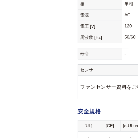
単相
相
AC
電源
120
電圧 [V]
50/60
周波数 [Hz]
寿命
-
センサ
ファンセンサー資料をご
安全規格
[UL]
[CE]
[c-ULus
-
-
-