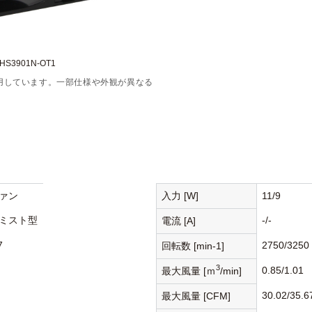
S3901N-OT1
用しています。一部仕様や外観が異なる
ァン
入力 [W]
11/9
ミスト型
-/-
電流 [A]
7
2750/3250
回転数 [min-1]
3
0.85/1.01
最大風量 [ｍ
/min]
30.02/35.6
最大風量 [CFM]