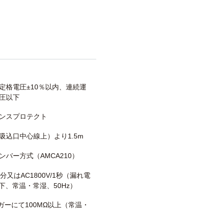
定格電圧±10％以内、連続運
圧以下
ンスプロテクト
吸込口中心線上）より1.5m
ンバー方式（AMCA210）
/1分又はAC1800V/1秒（漏れ電
以下、常温・常湿、50Hz）
メガーにて100MΩ以上（常温・