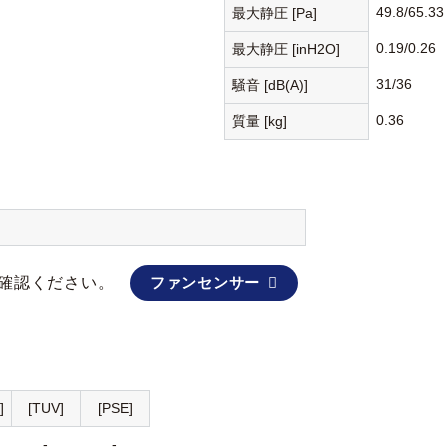
49.8/65.33
最大静圧 [Pa]
0.19/0.26
最大静圧 [inH2O]
31/36
騒音 [dB(A)]
0.36
質量 [kg]
確認ください。
ファンセンサー
]
[TUV]
[PSE]
-
-