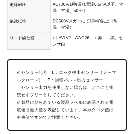
AC700V/1秒(漏れ電流0.5mA以下、常
絶縁耐圧
温・常湿、50Hz）
DC500Vメガーにて10MΩ以上（常
絶縁抵抗
温・常湿）
UL AVLV2 AWG26 ＋赤、－黒、セ
リード線仕様
ンサ白
※センサー記号 L：ロック検出センサー（ノーマ
ルクローズ） P：回転パルス出力センサー
センサー出力を使用しない場合は、どこにも接
続せずフリーとしてください。
※製品に貼られている製品ラベルに表示される電
流値は最大値を表記しています。本カタログ値は
中央値ですのでご注意ください。