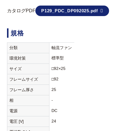
カタログPDF
P129_PDC_DP092025.pdf
規格
分類
軸流ファン
標準型
環境対策
□92×25
サイズ
□92
フレームサイズ
25
フレーム厚さ
-
相
DC
電源
24
電圧 [V]