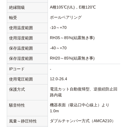
A種105℃(UL)，E種120℃
絶縁階級
ボールベアリング
軸受
-10～+70
使用温度範囲
RH35～85%(結露無き事)
使用湿度範囲
-40～+70
保存温度範囲
RH20～85%(結露無き事)
保存湿度範囲
IPコード
-
12.0-26.4
使用電圧範囲
電流カット自動復帰型、逆接続防止回
保護方式
路内蔵
機器表面（吸込口中心線上）より
騒音特性
1.0m
ダブルチャンバー方式（AMCA210）
風量～静圧特性