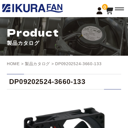
t
0
o
g
g
l
Product
e
n
a
製品カタログ
v
i
g
a
t
HOME
>
製品カタログ
> DP09202524-3660-133
i
o
n
DP09202524-3660-133