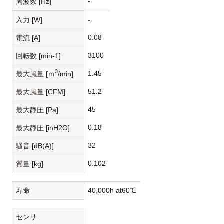
-
周波数 [Hz]
入力 [W]
-
0.08
電流 [A]
3100
回転数 [min-1]
3
1.45
最大風量 [ｍ
/min]
51.2
最大風量 [CFM]
45
最大静圧 [Pa]
0.18
最大静圧 [inH2O]
32
騒音 [dB(A)]
0.102
質量 [kg]
寿命
40,000h at60℃
センサ