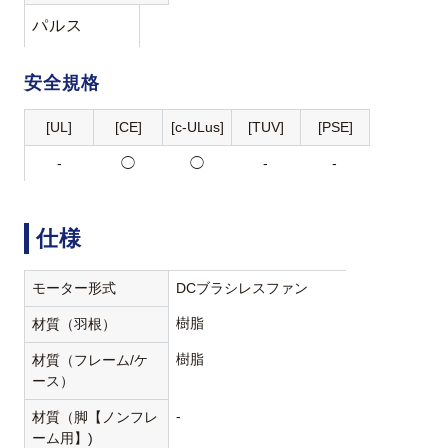
パルス
安全規格
[UL]
[CE]
[c-ULus]
[TUV]
[PSE]
-
◯
◯
-
-
仕様
モーター形式
DCブラシレスファン
樹脂
材質（羽根）
樹脂
材質（フレーム/ケ
ース）
-
材質（脚【ノンフレ
ーム用】)