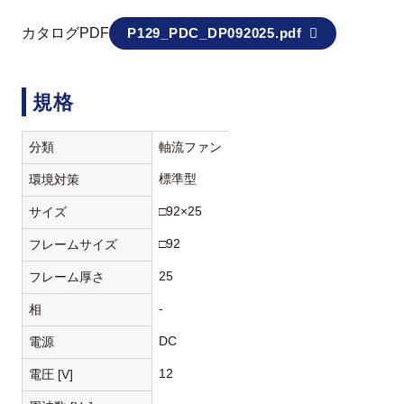
カタログPDF
P129_PDC_DP092025.pdf
規格
分類
軸流ファン
標準型
環境対策
□92×25
サイズ
□92
フレームサイズ
25
フレーム厚さ
-
相
DC
電源
12
電圧 [V]