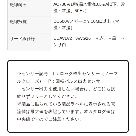
AC700V/1秒(漏れ電流0.5mA以下、常
絶縁耐圧
温・常湿、50Hz）
DC500Vメガーにて10MΩ以上（常
絶縁抵抗
温・常湿）
UL AVLV2 AWG26 ＋赤、－黒、セ
リード線仕様
ンサ白
※センサー記号 L：ロック検出センサー（ノーマ
ルクローズ） P：回転パルス出力センサー
センサー出力を使用しない場合は、どこにも接
続せずフリーとしてください。
※製品に貼られている製品ラベルに表示される電
流値は最大値を表記しています。本カタログ値は
中央値ですのでご注意ください。