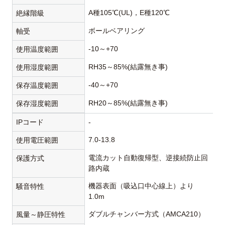
A種105℃(UL)，E種120℃
絶縁階級
ボールベアリング
軸受
-10～+70
使用温度範囲
RH35～85%(結露無き事)
使用湿度範囲
-40～+70
保存温度範囲
RH20～85%(結露無き事)
保存湿度範囲
IPコード
-
7.0-13.8
使用電圧範囲
電流カット自動復帰型、逆接続防止回
保護方式
路内蔵
機器表面（吸込口中心線上）より
騒音特性
1.0m
ダブルチャンバー方式（AMCA210）
風量～静圧特性