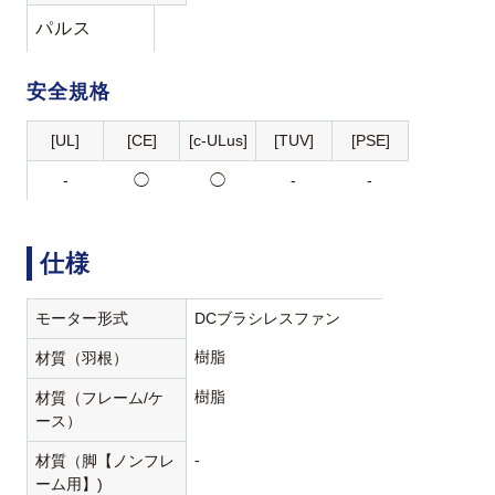
パルス
安全規格
[UL]
[CE]
[c-ULus]
[TUV]
[PSE]
-
◯
◯
-
-
仕様
モーター形式
DCブラシレスファン
樹脂
材質（羽根）
樹脂
材質（フレーム/ケ
ース）
-
材質（脚【ノンフレ
ーム用】)