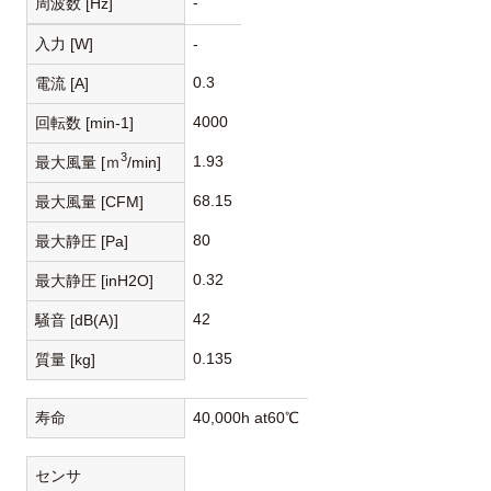
-
周波数 [Hz]
入力 [W]
-
0.3
電流 [A]
4000
回転数 [min-1]
3
1.93
最大風量 [ｍ
/min]
68.15
最大風量 [CFM]
80
最大静圧 [Pa]
0.32
最大静圧 [inH2O]
42
騒音 [dB(A)]
0.135
質量 [kg]
寿命
40,000h at60℃
センサ