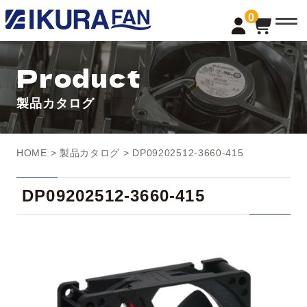
t
0
o
g
g
l
Product
e
n
a
製品カタログ
v
i
g
a
t
HOME
>
製品カタログ
> DP09202512-3660-415
i
o
n
DP09202512-3660-415