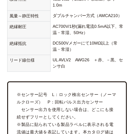
1.0m
ダブルチャンバー方式（AMCA210）
風量～静圧特性
AC700V/1秒(漏れ電流0.5mA以下、常
絶縁耐圧
温・常湿、50Hz）
DC500Vメガーにて10MΩ以上（常
絶縁抵抗
温・常湿）
UL AVLV2 AWG26 ＋赤、－黒、セ
リード線仕様
ンサ白
※センサー記号 L：ロック検出センサー（ノーマ
ルクローズ） P：回転パルス出力センサー
センサー出力を使用しない場合は、どこにも接
続せずフリーとしてください。
※製品に貼られている製品ラベルに表示される電
流値は最大値を表記しています。本カタログ値は