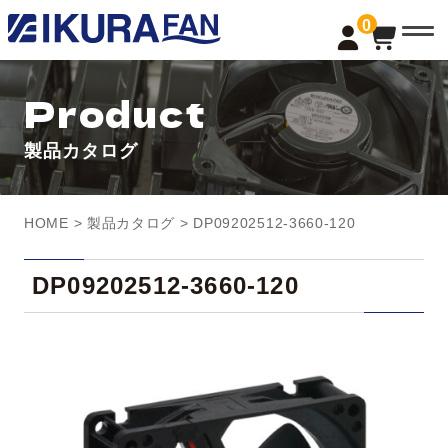
t
0
o
g
g
l
Product
e
n
a
製品カタログ
v
i
g
a
t
HOME
>
製品カタログ
> DP09202512-3660-120
i
o
n
DP09202512-3660-120