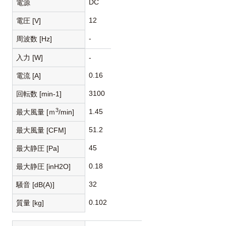
DC
電源
12
電圧 [V]
-
周波数 [Hz]
入力 [W]
-
0.16
電流 [A]
3100
回転数 [min-1]
3
1.45
最大風量 [ｍ
/min]
51.2
最大風量 [CFM]
45
最大静圧 [Pa]
0.18
最大静圧 [inH2O]
32
騒音 [dB(A)]
0.102
質量 [kg]