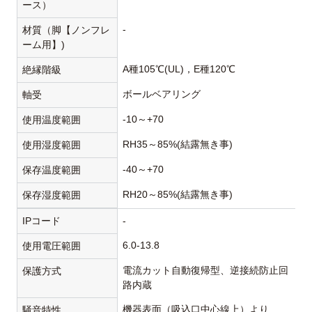
ース）
-
材質（脚【ノンフレ
ーム用】)
A種105℃(UL)，E種120℃
絶縁階級
ボールベアリング
軸受
-10～+70
使用温度範囲
RH35～85%(結露無き事)
使用湿度範囲
-40～+70
保存温度範囲
RH20～85%(結露無き事)
保存湿度範囲
IPコード
-
6.0-13.8
使用電圧範囲
電流カット自動復帰型、逆接続防止回
保護方式
路内蔵
機器表面（吸込口中心線上）より
騒音特性