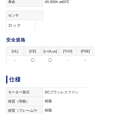
寿命
40,000h at60℃
センサ
ロック
安全規格
[UL]
[CE]
[c-ULus]
[TUV]
[PSE]
-
◯
◯
-
-
仕様
モーター形式
DCブラシレスファン
樹脂
材質（羽根）
樹脂
材質（フレーム/ケ