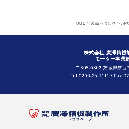
HOME
>
製品カタログ
> AP0
株式会社 廣澤精機
モーター事業
〒308-0802 茨城県筑西
Tel.
0296-25-1111
/ Fax.0