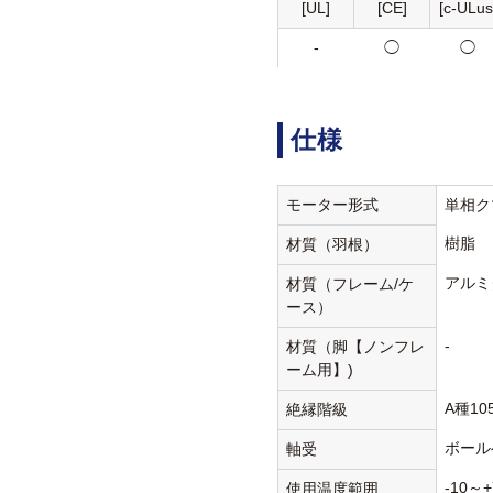
[UL]
[CE]
[c-ULus
-
◯
◯
仕様
モーター形式
単相ク
樹脂
材質（羽根）
アルミ
材質（フレーム/ケ
ース）
-
材質（脚【ノンフレ
ーム用】)
A種10
絶縁階級
ボール
軸受
-10～+
使用温度範囲