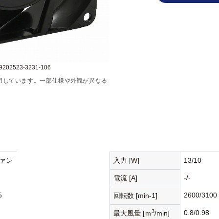
02523-3231-106
用しています。一部仕様や外観が異なる
ァン
入力 [W]
13/10
-/-
電流 [A]
5
2600/3100
回転数 [min-1]
3
0.8/0.98
最大風量 [ｍ
/min]