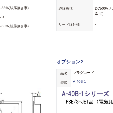
～85%(結露無き事)
DC500V
絶縁抵抗
常湿）
70
-
リード線仕様
～85%(結露無き事)
オプション2
プラグコード
品名
A-40B-1
型式