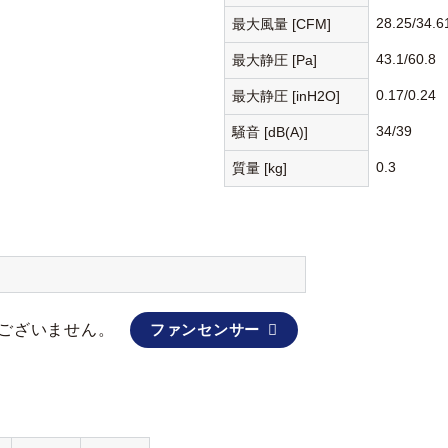
28.25/34.6
最大風量 [CFM]
43.1/60.8
最大静圧 [Pa]
0.17/0.24
最大静圧 [inH2O]
34/39
騒音 [dB(A)]
0.3
質量 [kg]
ございません。
ファンセンサー