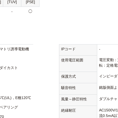
]
[TUV]
[PSE]
-
◯
マトリ誘導電動機
IPコード
-
電圧変動：
使用電圧範囲
転：定格電
ダイカスト
インピーダ
保護方式
銘版側面より
騒音特性
5℃(UL)，E種120℃
ダブルチャ
風量～静圧特性
ベアリング
AC1500V
絶縁耐圧
流0.5mA
70