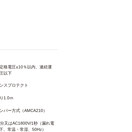
定格電圧±10％以内、連続運
圧以下
ンスプロテクト
1.0ｍ
ンバー方式（AMCA210）
/1分又はAC1800V/1秒（漏れ電
以下、常温・常湿、50Hz）