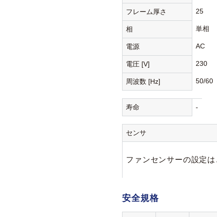
25
フレーム厚さ
単相
相
AC
電源
230
電圧 [V]
50/60
周波数 [Hz]
寿命
-
センサ
ファンセンサーの設定は
安全規格