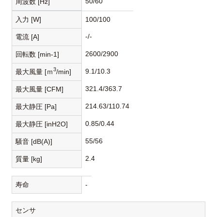
50/60
周波数 [Hz]
入力 [W]
100/100
-/-
電流 [A]
2600/2900
回転数 [min-1]
3
9.1/10.3
最大風量 [ｍ
/min]
321.4/363.7
最大風量 [CFM]
214.63/110.74
最大静圧 [Pa]
0.85/0.44
最大静圧 [inH2O]
55/56
騒音 [dB(A)]
2.4
質量 [kg]
寿命
-
センサ