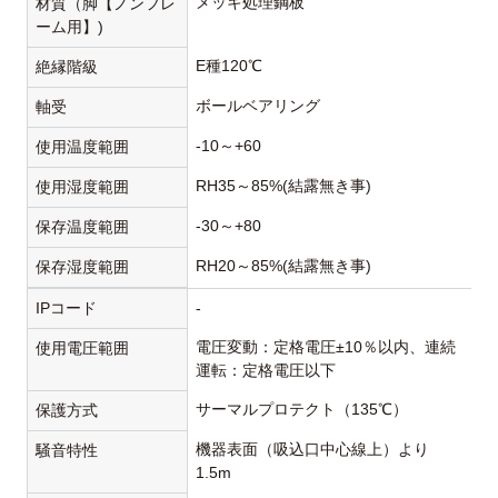
メッキ処理鋼板
材質（脚【ノンフレ
ーム用】)
E種120℃
絶縁階級
ボールベアリング
軸受
-10～+60
使用温度範囲
RH35～85%(結露無き事)
使用湿度範囲
-30～+80
保存温度範囲
RH20～85%(結露無き事)
保存湿度範囲
IPコード
-
電圧変動：定格電圧±10％以内、連続
使用電圧範囲
運転：定格電圧以下
サーマルプロテクト（135℃）
保護方式
機器表面（吸込口中心線上）より
騒音特性
1.5m