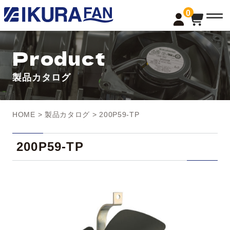
t
0
o
g
g
l
Product
e
n
a
製品カタログ
v
i
g
a
t
HOME
>
製品カタログ
> 200P59-TP
i
o
n
200P59-TP