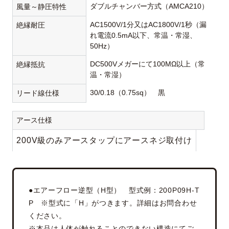
ダブルチャンバー方式（AMCA210）
風量～静圧特性
AC1500V/1分又はAC1800V/1秒（漏
絶縁耐圧
れ電流0.5mA以下、常温・常湿、
50Hz）
DC500Vメガーにて100MΩ以上（常
絶縁抵抗
温・常湿）
30/0.18（0.75sq） 黒
リード線仕様
アース仕様
200V級のみアースタップにアースネジ取付け
●エアーフロー逆型（H型） 型式例：200P09H-T
P ※型式に「H」がつきます。詳細はお問合わせ
ください。
※本品は人体が触れることのできない構造にてご