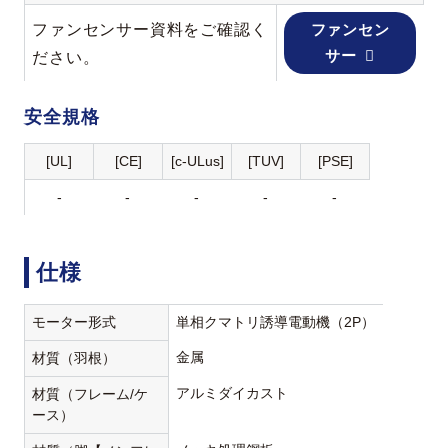
ファンセンサー資料をご確認く
ファンセン
サー
ださい。
安全規格
[UL]
[CE]
[c-ULus]
[TUV]
[PSE]
-
-
-
-
-
仕様
モーター形式
単相クマトリ誘導電動機（2P）
金属
材質（羽根）
アルミダイカスト
材質（フレーム/ケ
ース）