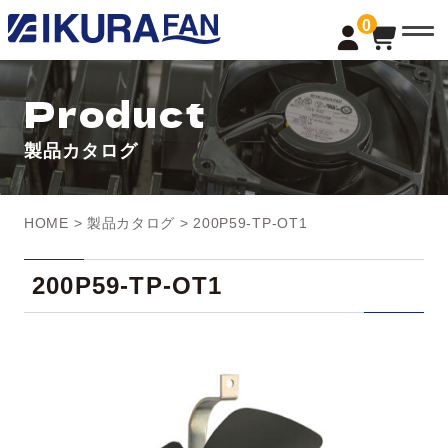
t
0
o
g
g
l
Product
e
n
a
製品カタログ
v
i
g
a
t
HOME
>
製品カタログ
> 200P59-TP-OT1
i
o
n
200P59-TP-OT1