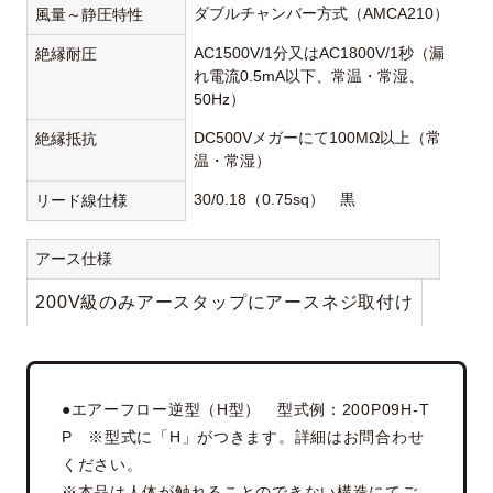
ダブルチャンバー方式（AMCA210）
風量～静圧特性
AC1500V/1分又はAC1800V/1秒（漏
絶縁耐圧
れ電流0.5mA以下、常温・常湿、
50Hz）
DC500Vメガーにて100MΩ以上（常
絶縁抵抗
温・常湿）
30/0.18（0.75sq） 黒
リード線仕様
アース仕様
200V級のみアースタップにアースネジ取付け
●エアーフロー逆型（H型） 型式例：200P09H-T
P ※型式に「H」がつきます。詳細はお問合わせ
ください。
※本品は人体が触れることのできない構造にてご