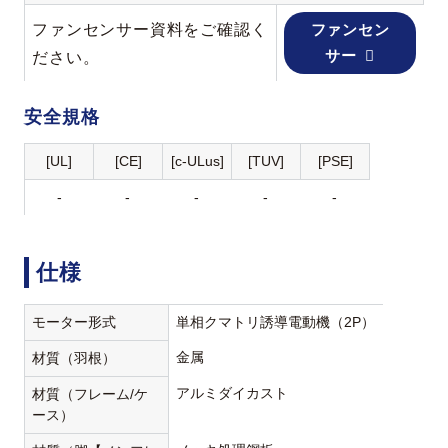
ファンセンサー資料をご確認く
ファンセン
サー
ださい。
安全規格
[UL]
[CE]
[c-ULus]
[TUV]
[PSE]
-
-
-
-
-
仕様
モーター形式
単相クマトリ誘導電動機（2P）
金属
材質（羽根）
アルミダイカスト
材質（フレーム/ケ
ース）