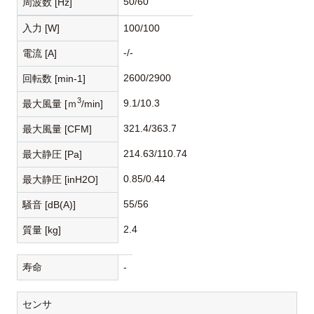
50/60
周波数 [Hz]
入力 [W]
100/100
-/-
電流 [A]
2600/2900
回転数 [min-1]
3
9.1/10.3
最大風量 [ｍ
/min]
321.4/363.7
最大風量 [CFM]
214.63/110.74
最大静圧 [Pa]
0.85/0.44
最大静圧 [inH2O]
55/56
騒音 [dB(A)]
2.4
質量 [kg]
寿命
-
センサ