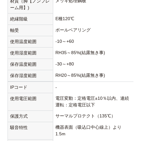
メッキ処理鋼板
材質（脚【ノンフレ
ーム用】)
E種120℃
絶縁階級
ボールベアリング
軸受
-10～+60
使用温度範囲
RH35～85%(結露無き事)
使用湿度範囲
-30～+80
保存温度範囲
RH20～85%(結露無き事)
保存湿度範囲
IPコード
-
電圧変動：定格電圧±10％以内、連続
使用電圧範囲
運転：定格電圧以下
サーマルプロテクト（135℃）
保護方式
機器表面（吸込口中心線上）より
騒音特性
1.5m