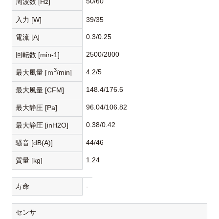
50/60
周波数 [Hz]
入力 [W]
39/35
0.3/0.25
電流 [A]
2500/2800
回転数 [min-1]
3
4.2/5
最大風量 [ｍ
/min]
148.4/176.6
最大風量 [CFM]
96.04/106.82
最大静圧 [Pa]
0.38/0.42
最大静圧 [inH2O]
44/46
騒音 [dB(A)]
1.24
質量 [kg]
寿命
-
センサ