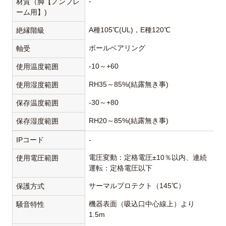
-
材質（脚【ノンフレ
ーム用】)
A種105℃(UL)，E種120℃
絶縁階級
ボールベアリング
軸受
-10～+60
使用温度範囲
RH35～85%(結露無き事)
使用湿度範囲
-30～+80
保存温度範囲
RH20～85%(結露無き事)
保存湿度範囲
IPコード
-
電圧変動：定格電圧±10％以内、連続
使用電圧範囲
運転：定格電圧以下
サーマルプロテクト（145℃）
保護方式
機器表面（吸込口中心線上）より
騒音特性
1.5m