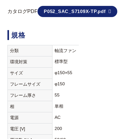
カタログPDF
P052_SAC_S7109X-TP.pdf
規格
分類
軸流ファン
標準型
環境対策
φ150×55
サイズ
φ150
フレームサイズ
55
フレーム厚さ
単相
相
AC
電源
200
電圧 [V]