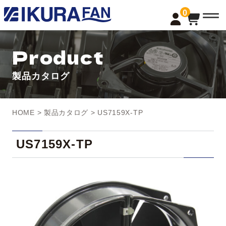
t
0
o
g
g
l
Product
e
n
a
製品カタログ
v
i
g
a
t
HOME
>
製品カタログ
> US7159X-TP
i
o
n
US7159X-TP