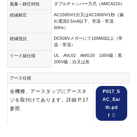
ダブルチャンバー方式（AMCA210）
風量～静圧特性
AC1500V/1分又はAC1800V/1秒（漏
絶縁耐圧
れ電流0.5mA以下、常温・常湿、
50Hz）
DC500Vメガーにて100MΩ以上（常
絶縁抵抗
温・常湿）
UL AVLV2 AWG20 100V級：黒
リード線仕様
200V級：白又は灰
アース仕様
全機種、アースタップにアースネ
P017_S
AC_Ear
ジを取付けてあります。詳細 P.17
th.pd
参照
f