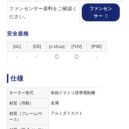
ファンセンサー資料をご確認く
ファンセン
サー
ださい。
安全規格
[UL]
[CE]
[c-ULus]
[TUV]
[PSE]
-
-
◯
◯
-
仕様
モーター形式
単相クマトリ誘導電動機
金属
材質（羽根）
アルミダイカスト
材質（フレーム/ケ
ース）