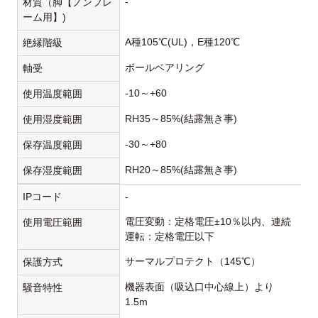
-
材質（脚【ノンフレ
ーム用】)
A種105℃(UL)，E種120℃
絶縁階級
ボールベアリング
軸受
-10～+60
使用温度範囲
RH35～85%(結露無き事)
使用湿度範囲
-30～+80
保存温度範囲
RH20～85%(結露無き事)
保存湿度範囲
IPコード
-
電圧変動：定格電圧±10％以内、連続
使用電圧範囲
運転：定格電圧以下
サーマルプロテクト（145℃）
保護方式
機器表面（吸込口中心線上）より
騒音特性
1.5m