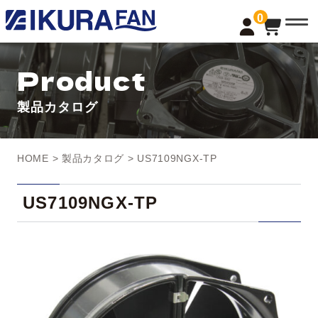
t
0
o
g
g
l
Product
e
n
a
製品カタログ
v
i
g
a
t
HOME
>
製品カタログ
> US7109NGX-TP
i
o
n
US7109NGX-TP