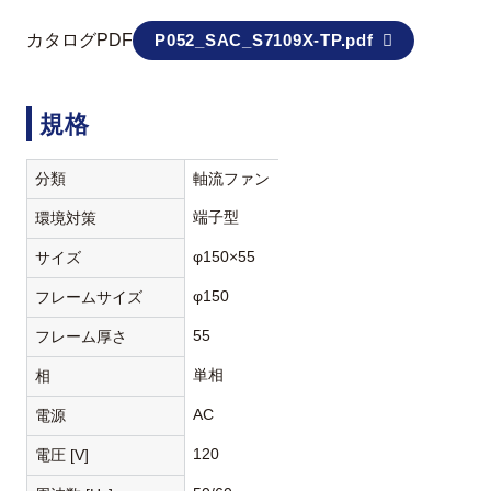
カタログPDF
P052_SAC_S7109X-TP.pdf
規格
分類
軸流ファン
端子型
環境対策
φ150×55
サイズ
φ150
フレームサイズ
55
フレーム厚さ
単相
相
AC
電源
120
電圧 [V]