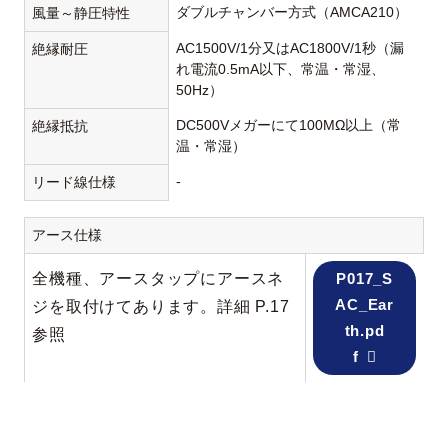
ダブルチャンバー方式（AMCA210）
風量～静圧特性
AC1500V/1分又はAC1800V/1秒（漏
絶縁耐圧
れ電流0.5mA以下、常温・常湿、
50Hz）
DC500Vメガーにて100MΩ以上（常
絶縁抵抗
温・常湿）
-
リード線仕様
アース仕様
全機種、アースタップにアースネ
P017_S
AC_Ear
ジを取付けてあります。詳細 P.17
th.pd
参照
f