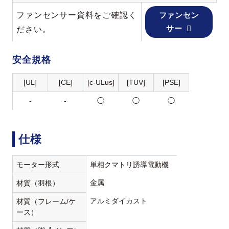
ファンセンサー資料をご確認く
ファンセン
サー
ださい。
安全規格
[UL]
[CE]
[c-ULus]
[TUV]
[PSE]
-
-
◯
◯
◯
仕様
モーター形式
単相クマトリ誘導電動機
金属
材質（羽根）
アルミダイカスト
材質（フレーム/ケ
ース）