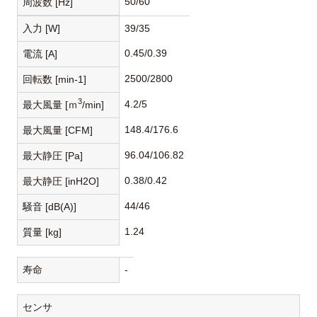
50/60
周波数 [Hz]
入力 [W]
39/35
0.45/0.39
電流 [A]
2500/2800
回転数 [min-1]
3
4.2/5
最大風量 [ｍ
/min]
148.4/176.6
最大風量 [CFM]
96.04/106.82
最大静圧 [Pa]
0.38/0.42
最大静圧 [inH2O]
44/46
騒音 [dB(A)]
1.24
質量 [kg]
寿命
-
センサ