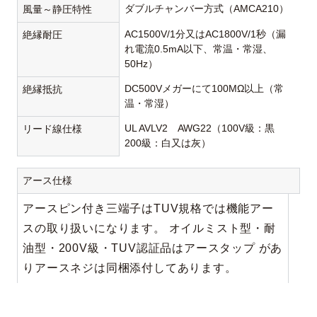
ダブルチャンバー方式（AMCA210）
風量～静圧特性
AC1500V/1分又はAC1800V/1秒（漏
絶縁耐圧
れ電流0.5mA以下、常温・常湿、
50Hz）
DC500Vメガーにて100MΩ以上（常
絶縁抵抗
温・常湿）
UL AVLV2 AWG22（100V級：黒
リード線仕様
200級：白又は灰）
アース仕様
アースピン付き三端子はTUV規格では機能アー
スの取り扱いになります。 オイルミスト型・耐
油型・200V級・TUV認証品はアースタップ があ
りアースネジは同梱添付してあります。