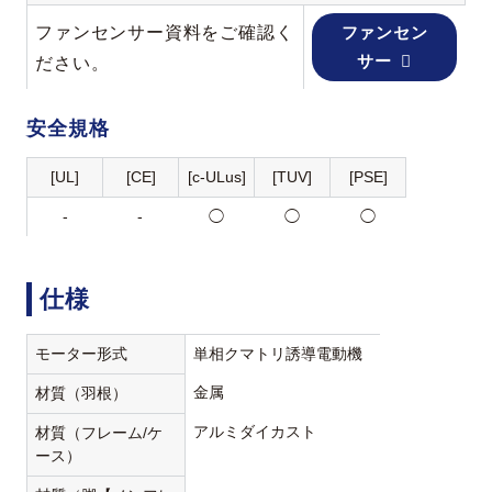
ファンセンサー資料をご確認く
ファンセン
サー
ださい。
安全規格
[UL]
[CE]
[c-ULus]
[TUV]
[PSE]
-
-
◯
◯
◯
仕様
モーター形式
単相クマトリ誘導電動機
金属
材質（羽根）
アルミダイカスト
材質（フレーム/ケ
ース）