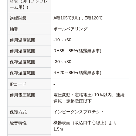
-
材質（脚【ノンフレ
ーム用】)
A種105℃(UL)，E種120℃
絶縁階級
ボールベアリング
軸受
-10～+60
使用温度範囲
RH35～85%(結露無き事)
使用湿度範囲
-30～+80
保存温度範囲
RH20～85%(結露無き事)
保存湿度範囲
IPコード
-
電圧変動：定格電圧±10％以内、連続
使用電圧範囲
運転：定格電圧以下
インピーダンスプロテクト
保護方式
機器表面（吸込口中心線上）より
騒音特性
1.5m