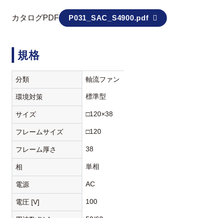
カタログPDF
P031_SAC_S4900.pdf
規格
分類
軸流ファン
標準型
環境対策
□120×38
サイズ
□120
フレームサイズ
38
フレーム厚さ
単相
相
AC
電源
100
電圧 [V]