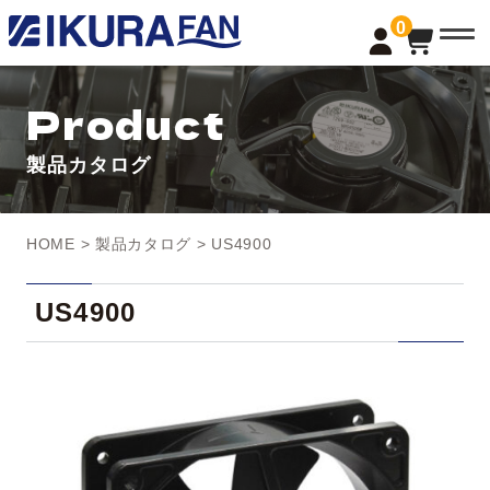
t
0
o
g
g
l
Product
e
n
a
製品カタログ
v
i
g
a
t
HOME
>
製品カタログ
> US4900
i
o
n
US4900