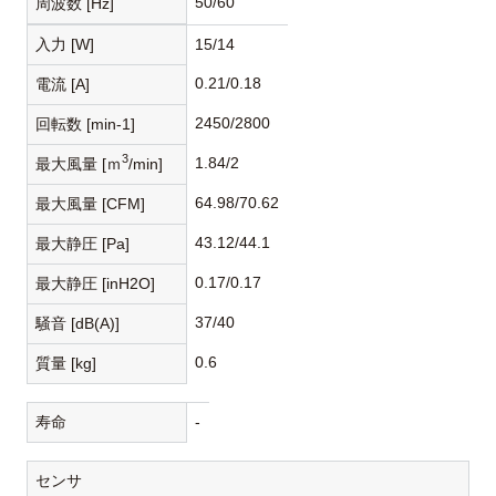
50/60
周波数 [Hz]
入力 [W]
15/14
0.21/0.18
電流 [A]
2450/2800
回転数 [min-1]
3
1.84/2
最大風量 [ｍ
/min]
64.98/70.62
最大風量 [CFM]
43.12/44.1
最大静圧 [Pa]
0.17/0.17
最大静圧 [inH2O]
37/40
騒音 [dB(A)]
0.6
質量 [kg]
寿命
-
センサ