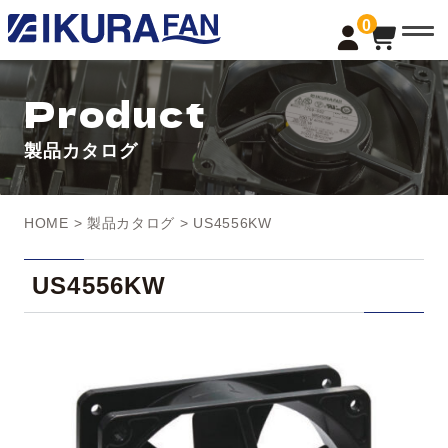
t
0
o
g
g
l
Product
e
n
a
製品カタログ
v
i
g
a
t
HOME
>
製品カタログ
> US4556KW
i
o
n
US4556KW