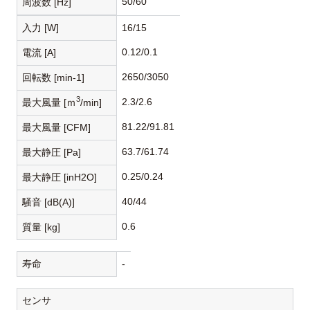
50/60
周波数 [Hz]
入力 [W]
16/15
0.12/0.1
電流 [A]
2650/3050
回転数 [min-1]
3
2.3/2.6
最大風量 [ｍ
/min]
81.22/91.81
最大風量 [CFM]
63.7/61.74
最大静圧 [Pa]
0.25/0.24
最大静圧 [inH2O]
40/44
騒音 [dB(A)]
0.6
質量 [kg]
寿命
-
センサ