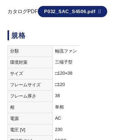
カタログPDF
P032_SAC_S4506.pdf
規格
分類
軸流ファン
三端子型
環境対策
□120×38
サイズ
□120
フレームサイズ
38
フレーム厚さ
単相
相
AC
電源
230
電圧 [V]