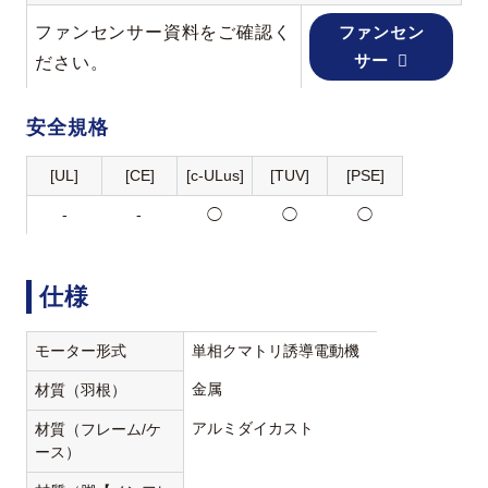
ファンセンサー資料をご確認く
ファンセン
サー
ださい。
安全規格
[UL]
[CE]
[c-ULus]
[TUV]
[PSE]
-
-
◯
◯
◯
仕様
モーター形式
単相クマトリ誘導電動機
金属
材質（羽根）
アルミダイカスト
材質（フレーム/ケ
ース）