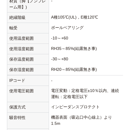
-
材質（脚【ノンフレ
ーム用】)
A種105℃(UL)，E種120℃
絶縁階級
ボールベアリング
軸受
-10～+60
使用温度範囲
RH35～85%(結露無き事)
使用湿度範囲
-30～+80
保存温度範囲
RH20～85%(結露無き事)
保存湿度範囲
IPコード
-
電圧変動：定格電圧±10％以内、連続
使用電圧範囲
運転：定格電圧以下
インピーダンスプロテクト
保護方式
機器表面（吸込口中心線上）より
騒音特性
1.5m