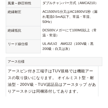
ダブルチャンバー方式（AMCA210）
風量～静圧特性
AC1500V/1分又はAC1800V/1秒（漏
絶縁耐圧
れ電流0.5mA以下、常温・常湿、
50Hz）
DC500Vメガーにて100MΩ以上（常
絶縁抵抗
温・常湿）
UL AVLV2 AWG22（100V級：黒
リード線仕様
200級：白又は灰）
アース仕様
アースピン付き三端子はTUV規格では機能アー
スの取り扱いになります。 オイルミスト型・耐
油型・200V級・TUV認証品はアースタップ があ
りアースネジは同梱添付してあります。