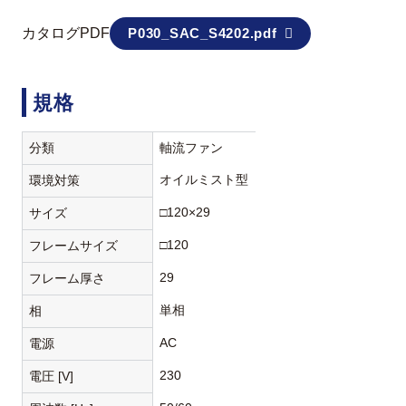
カタログPDF
P030_SAC_S4202.pdf
規格
分類
軸流ファン
オイルミスト型
環境対策
□120×29
サイズ
□120
フレームサイズ
29
フレーム厚さ
単相
相
AC
電源
230
電圧 [V]