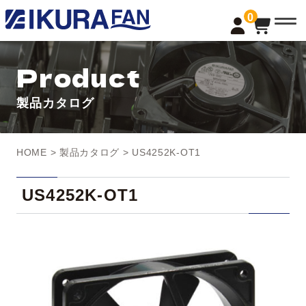
t
0
o
g
g
l
Product
e
n
a
製品カタログ
v
i
g
a
t
HOME
>
製品カタログ
> US4252K-OT1
i
o
n
US4252K-OT1