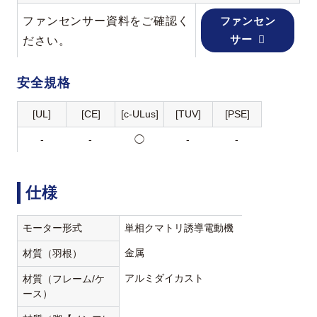
ファンセンサー資料をご確認く
ファンセン
サー
ださい。
安全規格
[UL]
[CE]
[c-ULus]
[TUV]
[PSE]
-
-
◯
-
-
仕様
モーター形式
単相クマトリ誘導電動機
金属
材質（羽根）
アルミダイカスト
材質（フレーム/ケ
ース）