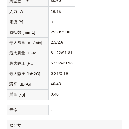
50/60
周波数 [Hz]
入力 [W]
16/15
-/-
電流 [A]
2550/2900
回転数 [min-1]
3
2.3/2.6
最大風量 [ｍ
/min]
81.22/91.81
最大風量 [CFM]
52.92/49.98
最大静圧 [Pa]
0.21/0.19
最大静圧 [inH2O]
40/43
騒音 [dB(A)]
0.48
質量 [kg]
寿命
-
センサ