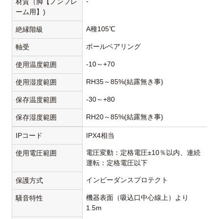
-
材質（脚【ノンフレ
ーム用】)
A種105℃
絶縁階級
ボールベアリング
軸受
-10～+70
使用温度範囲
RH35～85%(結露無き事)
使用湿度範囲
-30～+80
保存温度範囲
RH20～85%(結露無き事)
保存湿度範囲
IPコード
IPX4相当
電圧変動：定格電圧±10％以内、連続
使用電圧範囲
運転：定格電圧以下
インピーダンスプロテクト
保護方式
機器表面（吸込口中心線上）より
騒音特性
1.5m