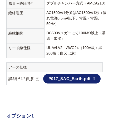
ダブルチャンバー方式（AMCA210）
風量～静圧特性
AC1500V/1分又はAC1800V/1秒（漏
絶縁耐圧
れ電流0.5mA以下、常温・常湿、
50Hz）
DC500Vメガーにて100MΩ以上（常
絶縁抵抗
温・常湿）
UL AVLV2 AWG24（100V級：黒
リード線仕様
200級：白又は灰）
アース仕様
詳細P17頁参照
P017_SAC_Earth.pdf
オプション1