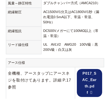
ダブルチャンバー方式（AMCA210）
風量～静圧特性
AC1500V/1分又はAC1800V/1秒（漏
絶縁耐圧
れ電流0.5mA以下、常温・常湿、
50Hz）
DC500Vメガーにて100MΩ以上（常
絶縁抵抗
温・常湿）
UL AVLV2 AWG20 100V級：黒
リード線仕様
200V級：白又は灰
アース仕様
全機種、アースタップにアースネ
P017_S
AC_Ear
ジを取付けてあります。詳細 P.17
th.pd
参照
f