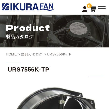
t
0
o
g
g
l
Product
e
n
a
製品カタログ
v
i
g
a
t
HOME
>
製品カタログ
> URS7556K-TP
i
o
n
URS7556K-TP