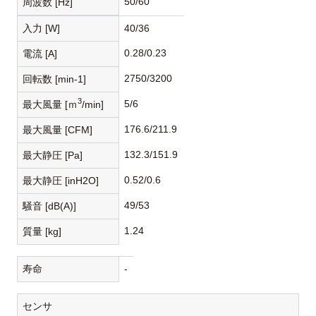
50/60
周波数 [Hz]
入力 [W]
40/36
0.28/0.23
電流 [A]
2750/3200
回転数 [min-1]
3
5/6
最大風量 [ｍ
/min]
176.6/211.9
最大風量 [CFM]
132.3/151.9
最大静圧 [Pa]
0.52/0.6
最大静圧 [inH2O]
49/53
騒音 [dB(A)]
1.24
質量 [kg]
寿命
-
センサ