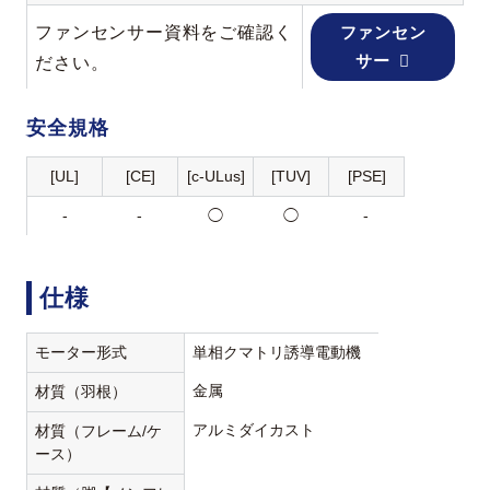
ファンセンサー資料をご確認く
ファンセン
サー
ださい。
安全規格
[UL]
[CE]
[c-ULus]
[TUV]
[PSE]
-
-
◯
◯
-
仕様
モーター形式
単相クマトリ誘導電動機
金属
材質（羽根）
アルミダイカスト
材質（フレーム/ケ
ース）