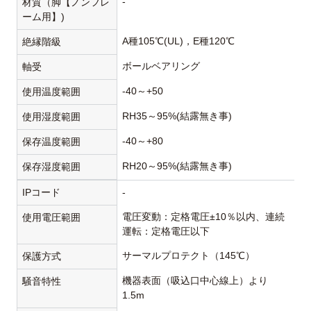
-
材質（脚【ノンフレ
ーム用】)
A種105℃(UL)，E種120℃
絶縁階級
ボールベアリング
軸受
-40～+50
使用温度範囲
RH35～95%(結露無き事)
使用湿度範囲
-40～+80
保存温度範囲
RH20～95%(結露無き事)
保存湿度範囲
IPコード
-
電圧変動：定格電圧±10％以内、連続
使用電圧範囲
運転：定格電圧以下
サーマルプロテクト（145℃）
保護方式
機器表面（吸込口中心線上）より
騒音特性
1.5m