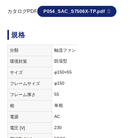
カタログPDF
P054_SAC_S7506X-TP.pdf
規格
分類
軸流ファン
防湿型
環境対策
φ150×55
サイズ
φ150
フレームサイズ
55
フレーム厚さ
単相
相
AC
電源
230
電圧 [V]