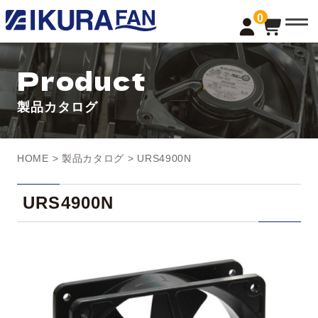
t
0
o
g
g
l
Product
e
n
a
製品カタログ
v
i
g
a
t
HOME
>
製品カタログ
> URS4900N
i
o
n
URS4900N