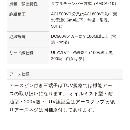
ダブルチャンバー方式（AMCA210）
風量～静圧特性
AC1500V/1分又はAC1800V/1秒（漏
絶縁耐圧
れ電流0.5mA以下、常温・常湿、
50Hz）
DC500Vメガーにて100MΩ以上（常
絶縁抵抗
温・常湿）
UL AVLV2 AWG22（100V級：黒
リード線仕様
200級：白又は灰）
アース仕様
アースピン付き三端子はTUV規格では機能アー
スの取り扱いになります。 オイルミスト型・耐
油型・200V級・TUV認証品はアースタップ があ
りアースネジは同梱添付してあります。