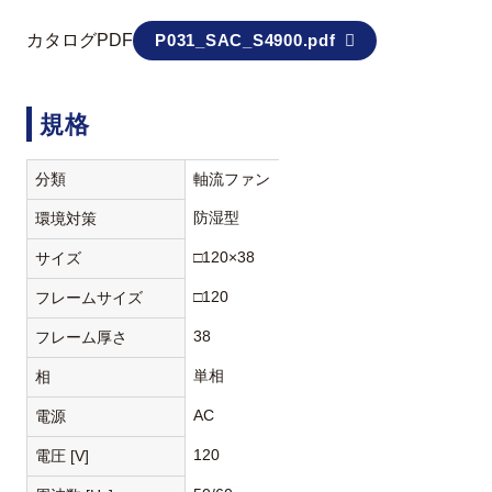
カタログPDF
P031_SAC_S4900.pdf
規格
分類
軸流ファン
防湿型
環境対策
□120×38
サイズ
□120
フレームサイズ
38
フレーム厚さ
単相
相
AC
電源
120
電圧 [V]