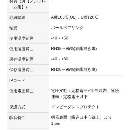
-
材質（脚【ノンフレ
ーム用】)
A種105℃(UL)，E種120℃
絶縁階級
ボールベアリング
軸受
-40～+50
使用温度範囲
RH35～95%(結露無き事)
使用湿度範囲
-40～+80
保存温度範囲
RH20～95%(結露無き事)
保存湿度範囲
IPコード
-
電圧変動：定格電圧±10％以内、連続
使用電圧範囲
運転：定格電圧以下
インピーダンスプロテクト
保護方式
機器表面（吸込口中心線上）より
騒音特性
1.5m