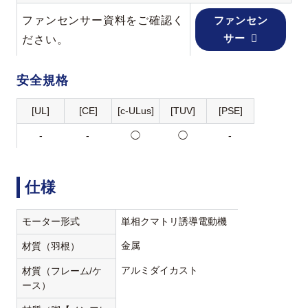
ファンセンサー資料をご確認く
ファンセン
サー
ださい。
安全規格
[UL]
[CE]
[c-ULus]
[TUV]
[PSE]
-
-
◯
◯
-
仕様
モーター形式
単相クマトリ誘導電動機
金属
材質（羽根）
アルミダイカスト
材質（フレーム/ケ
ース）