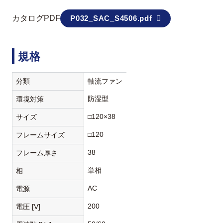
カタログPDF
P032_SAC_S4506.pdf
規格
分類
軸流ファン
防湿型
環境対策
□120×38
サイズ
□120
フレームサイズ
38
フレーム厚さ
単相
相
AC
電源
200
電圧 [V]