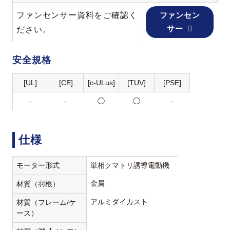
ファンセンサー資料をご確認く
ファンセン
サー
ださい。
安全規格
[UL]
[CE]
[c-ULus]
[TUV]
[PSE]
-
-
◯
◯
-
仕様
モーター形式
単相クマトリ誘導電動機
金属
材質（羽根）
アルミダイカスト
材質（フレーム/ケ
ース）