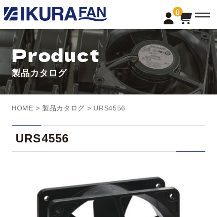
t
0
o
g
g
l
Product
e
n
a
製品カタログ
v
i
g
a
t
HOME
>
製品カタログ
> URS4556
i
o
n
URS4556