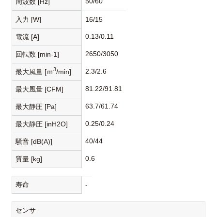
50/60
周波数 [Hz]
入力 [W]
16/15
0.13/0.11
電流 [A]
2650/3050
回転数 [min-1]
3
2.3/2.6
最大風量 [ｍ
/min]
81.22/91.81
最大風量 [CFM]
63.7/61.74
最大静圧 [Pa]
0.25/0.24
最大静圧 [inH2O]
40/44
騒音 [dB(A)]
0.6
質量 [kg]
寿命
-
センサ