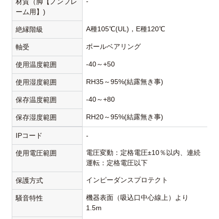
-
材質（脚【ノンフレ
ーム用】)
A種105℃(UL)，E種120℃
絶縁階級
ボールベアリング
軸受
-40～+50
使用温度範囲
RH35～95%(結露無き事)
使用湿度範囲
-40～+80
保存温度範囲
RH20～95%(結露無き事)
保存湿度範囲
IPコード
-
電圧変動：定格電圧±10％以内、連続
使用電圧範囲
運転：定格電圧以下
インピーダンスプロテクト
保護方式
機器表面（吸込口中心線上）より
騒音特性
1.5m