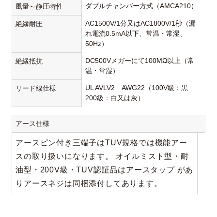
ダブルチャンバー方式（AMCA210）
風量～静圧特性
AC1500V/1分又はAC1800V/1秒（漏
絶縁耐圧
れ電流0.5mA以下、常温・常湿、
50Hz）
DC500Vメガーにて100MΩ以上（常
絶縁抵抗
温・常湿）
UL AVLV2 AWG22（100V級：黒
リード線仕様
200級：白又は灰）
アース仕様
アースピン付き三端子はTUV規格では機能アー
スの取り扱いになります。 オイルミスト型・耐
油型・200V級・TUV認証品はアースタップ があ
りアースネジは同梱添付してあります。