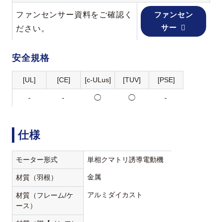
ファンセンサー資料をご確認く
ファンセン
サー
ださい。
安全規格
[UL]
[CE]
[c-ULus]
[TUV]
[PSE]
-
-
◯
◯
-
仕様
モーター形式
単相クマトリ誘導電動機
金属
材質（羽根）
アルミダイカスト
材質（フレーム/ケ
ース）