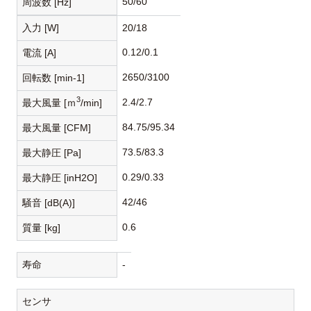
50/60
周波数 [Hz]
入力 [W]
20/18
0.12/0.1
電流 [A]
2650/3100
回転数 [min-1]
3
2.4/2.7
最大風量 [ｍ
/min]
84.75/95.34
最大風量 [CFM]
73.5/83.3
最大静圧 [Pa]
0.29/0.33
最大静圧 [inH2O]
42/46
騒音 [dB(A)]
0.6
質量 [kg]
寿命
-
センサ