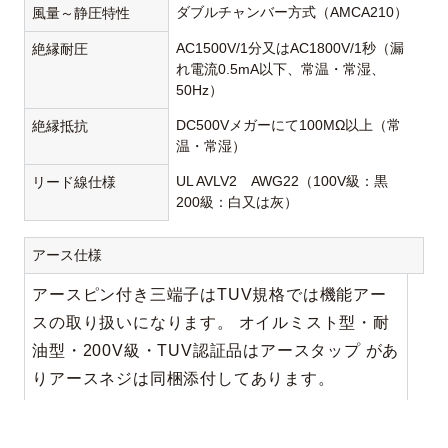
ダブルチャンバー方式（AMCA210）
風量～静圧特性
AC1500V/1分又はAC1800V/1秒（漏
絶縁耐圧
れ電流0.5mA以下、常温・常湿、
50Hz）
DC500Vメガーにて100MΩ以上（常
絶縁抵抗
温・常湿）
UL AVLV2 AWG22（100V級：黒
リード線仕様
200級：白又は灰）
アース仕様
アースピン付き三端子はTUV規格では機能アー
スの取り扱いになります。 オイルミスト型・耐
油型・200V級・TUV認証品はアースタップ があ
りアースネジは同梱添付してあります。