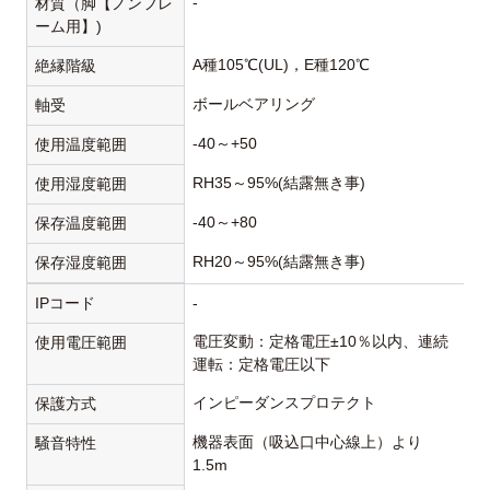
-
材質（脚【ノンフレ
ーム用】)
A種105℃(UL)，E種120℃
絶縁階級
ボールベアリング
軸受
-40～+50
使用温度範囲
RH35～95%(結露無き事)
使用湿度範囲
-40～+80
保存温度範囲
RH20～95%(結露無き事)
保存湿度範囲
IPコード
-
電圧変動：定格電圧±10％以内、連続
使用電圧範囲
運転：定格電圧以下
インピーダンスプロテクト
保護方式
機器表面（吸込口中心線上）より
騒音特性
1.5m