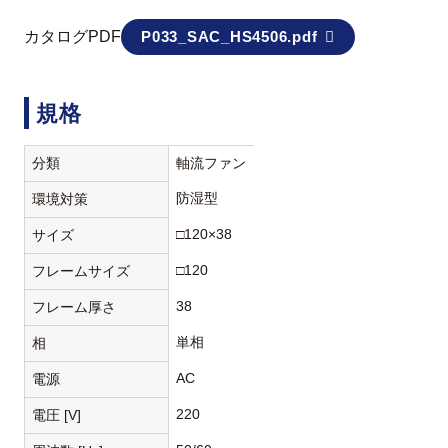
カタログPDF
P033_SAC_HS4506.pdf
規格
分類
軸流ファン
防湿型
環境対策
□120×38
サイズ
□120
フレームサイズ
38
フレーム厚さ
単相
相
AC
電源
220
電圧 [V]