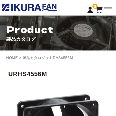
t
0
o
g
g
l
Product
e
n
a
製品カタログ
v
i
g
a
t
HOME
>
製品カタログ
> URHS4556M
i
o
n
URHS4556M