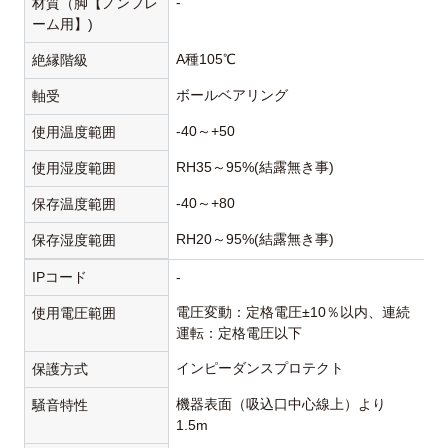
-
材質（脚【ノンフレ
ーム用】)
A種105℃
絶縁階級
ボールベアリング
軸受
-40～+50
使用温度範囲
RH35～95%(結露無き事)
使用湿度範囲
-40～+80
保存温度範囲
RH20～95%(結露無き事)
保存湿度範囲
IPコード
-
電圧変動：定格電圧±10％以内、連続
使用電圧範囲
運転：定格電圧以下
インピーダンスプロテクト
保護方式
機器表面（吸込口中心線上）より
騒音特性
1.5m