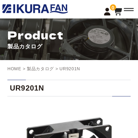
t
0
o
g
g
l
Product
e
n
a
製品カタログ
v
i
g
a
t
HOME
>
製品カタログ
> UR9201N
i
o
n
UR9201N