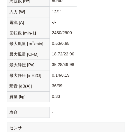
50/60
周波数 [Hz]
入力 [W]
12/11
-/-
電流 [A]
2450/2900
回転数 [min-1]
3
0.53/0.65
最大風量 [ｍ
/min]
18.72/22.96
最大風量 [CFM]
35.28/49.98
最大静圧 [Pa]
0.14/0.19
最大静圧 [inH2O]
36/39
騒音 [dB(A)]
0.33
質量 [kg]
寿命
-
センサ