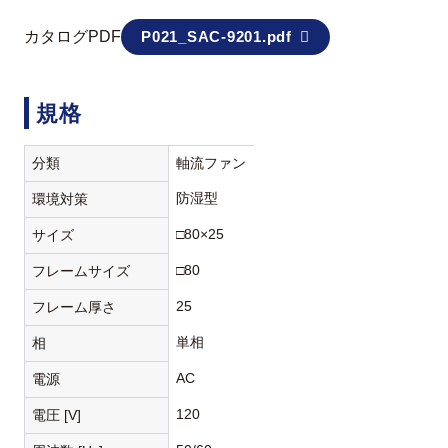
カタログPDF
P021_SAC-9201.pdf
規格
分類
軸流ファン
防湿型
環境対策
□80×25
サイズ
□80
フレームサイズ
25
フレーム厚さ
単相
相
AC
電源
120
電圧 [V]