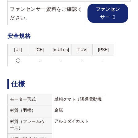
ファンセンサー資料をご確認く
ファンセン
サー
ださい。
安全規格
[UL]
[CE]
[c-ULus]
[TUV]
[PSE]
◯
-
-
-
-
仕様
モーター形式
単相クマトリ誘導電動機
金属
材質（羽根）
アルミダイカスト
材質（フレーム/ケ
ース）