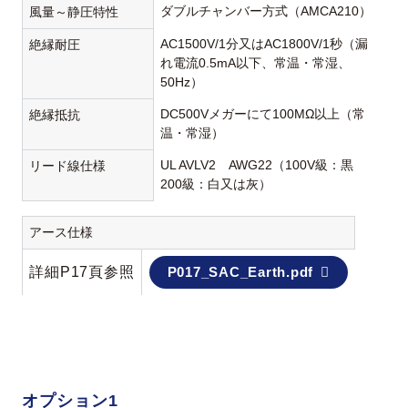
ダブルチャンバー方式（AMCA210）
風量～静圧特性
AC1500V/1分又はAC1800V/1秒（漏
絶縁耐圧
れ電流0.5mA以下、常温・常湿、
50Hz）
DC500Vメガーにて100MΩ以上（常
絶縁抵抗
温・常湿）
UL AVLV2 AWG22（100V級：黒
リード線仕様
200級：白又は灰）
アース仕様
詳細P17頁参照
P017_SAC_Earth.pdf
オプション1