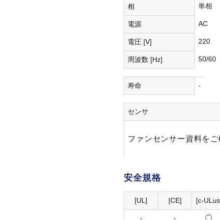
単相
相
AC
電源
220
電圧 [V]
50/60
周波数 [Hz]
寿命
-
センサ
ファンセンサー資料をご
安全規格
[UL]
[CE]
[c-ULus
-
-
◯