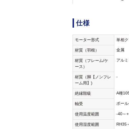
仕様
モーター形式
単相ク
金属
材質（羽根）
アルミ
材質（フレーム/ケ
ース）
-
材質（脚【ノンフレ
ーム用】)
A種10
絶縁階級
ボール
軸受
-40～+
使用温度範囲
RH35
使用湿度範囲