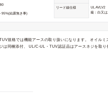
80
UL AVLV
リード線仕様
級：白又は
～95%(結露無き事)
TUV規格では機能アースの取り扱いになります。 オイルミス
は同梱添付、 UL/C-UL・TUV認証品はアースネジを取