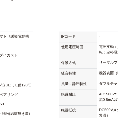
マトリ誘導電動機
IPコード
-
電圧変動：
使用電圧範囲
転：定格電
ダイカスト
サーマルプ
保護方式
機器表面（
騒音特性
ダブルチャ
風量～静圧特性
5℃(UL)，E種120℃
AC1500V
絶縁耐圧
ベアリング
流0.5mA
50
DC500V
絶縁抵抗
～95%(結露無き事)
常湿）