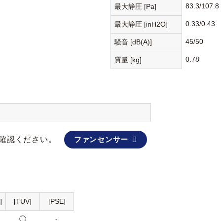
83.3/107.8
最大静圧 [Pa]
0.33/0.43
最大静圧 [inH2O]
45/50
騒音 [dB(A)]
0.78
質量 [kg]
確認ください。
ファンセンサー
]
[TUV]
[PSE]
◯
-