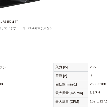
UR3450M-TP
用しています。一部仕様や外観が異なる
ァン
入力 [W]
28/25
-/-
電流 [A]
38
2650/3100
回転数 [min-1]
3
3.1/3.6
最大風量 [ｍ
/min]
109.5/127.
最大風量 [CFM]