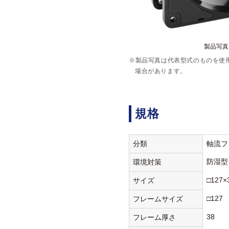
製品写真:
※製品写真は代表型式のものを使
場合があります。
規格
分類
軸流フ
防湿型
環境対策
□127×
サイズ
□127
フレームサイズ
38
フレーム厚さ