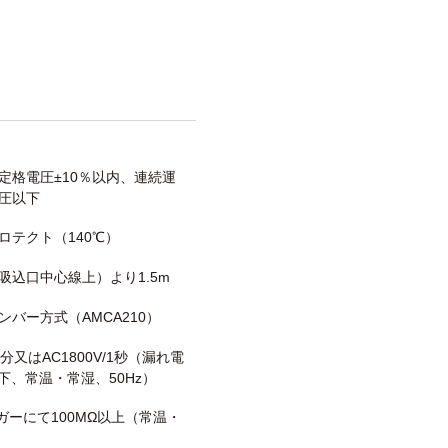
定格電圧±10％以内、連続運
圧以下
ロテクト（140℃）
吸込口中心線上）より1.5m
ンバー方式（AMCA210）
/1分又はAC1800V/1秒（漏れ電
以下、常温・常湿、50Hz）
メガーにて100MΩ以上（常温・