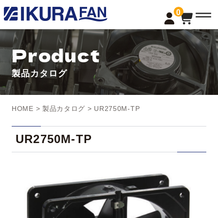
t
0
o
g
g
l
Product
e
n
a
製品カタログ
v
i
g
a
t
HOME
>
製品カタログ
> UR2750M-TP
i
o
n
UR2750M-TP