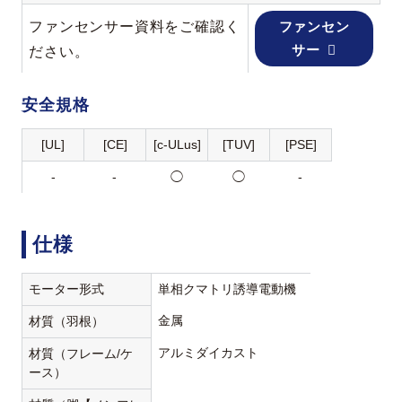
ファンセンサー資料をご確認く
ファンセン
サー
ださい。
安全規格
[UL]
[CE]
[c-ULus]
[TUV]
[PSE]
-
-
◯
◯
-
仕様
モーター形式
単相クマトリ誘導電動機
金属
材質（羽根）
アルミダイカスト
材質（フレーム/ケ
ース）