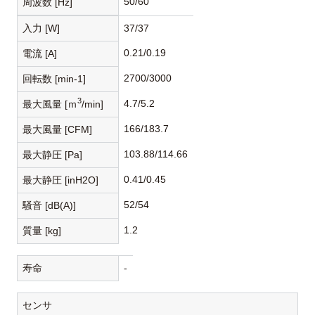
50/60
周波数 [Hz]
入力 [W]
37/37
0.21/0.19
電流 [A]
2700/3000
回転数 [min-1]
3
4.7/5.2
最大風量 [ｍ
/min]
166/183.7
最大風量 [CFM]
103.88/114.66
最大静圧 [Pa]
0.41/0.45
最大静圧 [inH2O]
52/54
騒音 [dB(A)]
1.2
質量 [kg]
寿命
-
センサ