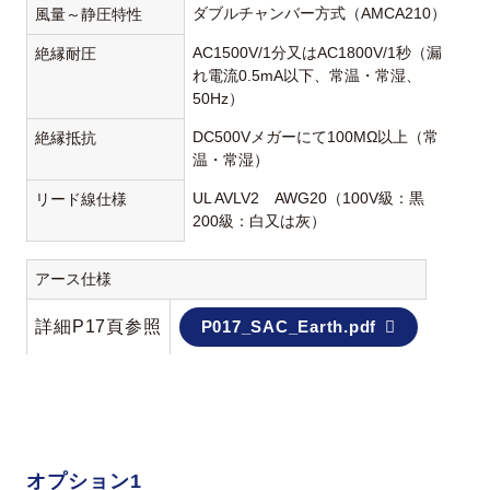
ダブルチャンバー方式（AMCA210）
風量～静圧特性
AC1500V/1分又はAC1800V/1秒（漏
絶縁耐圧
れ電流0.5mA以下、常温・常湿、
50Hz）
DC500Vメガーにて100MΩ以上（常
絶縁抵抗
温・常湿）
UL AVLV2 AWG20（100V級：黒
リード線仕様
200級：白又は灰）
アース仕様
詳細P17頁参照
P017_SAC_Earth.pdf
オプション1