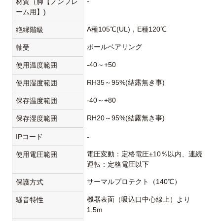
-
材質（脚【ノンフレ
ーム用】)
A種105℃(UL)，E種120℃
絶縁階級
ボールベアリング
軸受
-40～+50
使用温度範囲
RH35～95%(結露無き事)
使用湿度範囲
-40～+80
保存温度範囲
RH20～95%(結露無き事)
保存湿度範囲
IPコード
-
電圧変動：定格電圧±10％以内、連続
使用電圧範囲
運転：定格電圧以下
サーマルプロテクト（140℃）
保護方式
機器表面（吸込口中心線上）より
騒音特性
1.5m