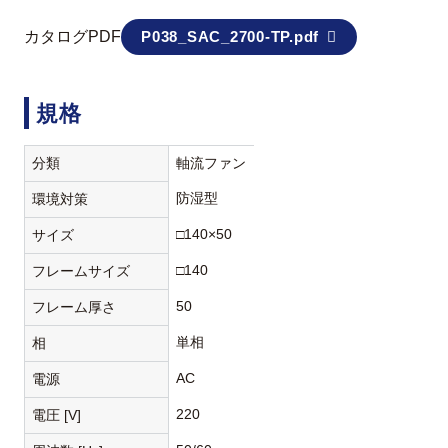
カタログPDF
P038_SAC_2700-TP.pdf
規格
分類
軸流ファン
防湿型
環境対策
□140×50
サイズ
□140
フレームサイズ
50
フレーム厚さ
単相
相
AC
電源
220
電圧 [V]