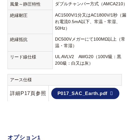
ダブルチャンバー方式（AMCA210）
風量～静圧特性
AC1500V/1分又はAC1800V/1秒（漏
絶縁耐圧
れ電流0.5mA以下、常温・常湿、
50Hz）
DC500Vメガーにて100MΩ以上（常
絶縁抵抗
温・常湿）
UL AVLV2 AWG20（100V級：黒
リード線仕様
200級：白又は灰）
アース仕様
詳細P17頁参照
P017_SAC_Earth.pdf
オプション1