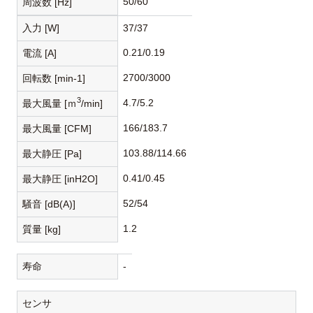
50/60
周波数 [Hz]
入力 [W]
37/37
0.21/0.19
電流 [A]
2700/3000
回転数 [min-1]
3
4.7/5.2
最大風量 [ｍ
/min]
166/183.7
最大風量 [CFM]
103.88/114.66
最大静圧 [Pa]
0.41/0.45
最大静圧 [inH2O]
52/54
騒音 [dB(A)]
1.2
質量 [kg]
寿命
-
センサ