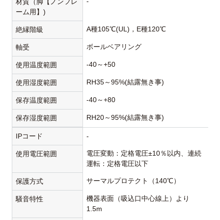
-
材質（脚【ノンフレ
ーム用】)
A種105℃(UL)，E種120℃
絶縁階級
ボールベアリング
軸受
-40～+50
使用温度範囲
RH35～95%(結露無き事)
使用湿度範囲
-40～+80
保存温度範囲
RH20～95%(結露無き事)
保存湿度範囲
IPコード
-
電圧変動：定格電圧±10％以内、連続
使用電圧範囲
運転：定格電圧以下
サーマルプロテクト（140℃）
保護方式
機器表面（吸込口中心線上）より
騒音特性
1.5m