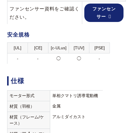
ファンセンサー資料をご確認く
ファンセン
サー
ださい。
安全規格
[UL]
[CE]
[c-ULus]
[TUV]
[PSE]
-
-
◯
◯
-
仕様
モーター形式
単相クマトリ誘導電動機
金属
材質（羽根）
アルミダイカスト
材質（フレーム/ケ
ース）