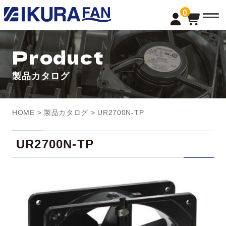
t
0
o
g
g
l
Product
e
n
a
製品カタログ
v
i
g
a
t
HOME
>
製品カタログ
> UR2700N-TP
i
o
n
UR2700N-TP