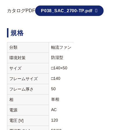
カタログPDF
P038_SAC_2700-TP.pdf
規格
分類
軸流ファン
防湿型
環境対策
□140×50
サイズ
□140
フレームサイズ
50
フレーム厚さ
単相
相
AC
電源
120
電圧 [V]