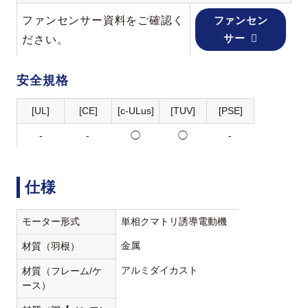
ファンセンサー資料をご確認く
ファンセン
サー
ださい。
安全規格
[UL]
[CE]
[c-ULus]
[TUV]
[PSE]
-
-
◯
◯
-
仕様
モーター形式
単相クマトリ誘導電動機
金属
材質（羽根）
アルミダイカスト
材質（フレーム/ケ
ース）