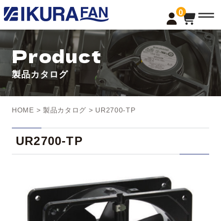
t
0
o
g
g
l
Product
e
n
a
製品カタログ
v
i
g
a
t
HOME
>
製品カタログ
> UR2700-TP
i
o
n
UR2700-TP