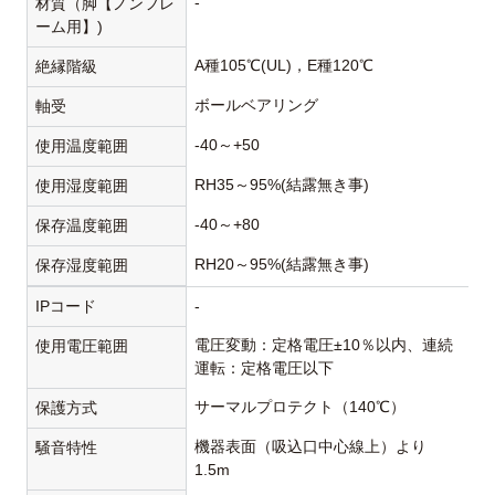
-
材質（脚【ノンフレ
ーム用】)
A種105℃(UL)，E種120℃
絶縁階級
ボールベアリング
軸受
-40～+50
使用温度範囲
RH35～95%(結露無き事)
使用湿度範囲
-40～+80
保存温度範囲
RH20～95%(結露無き事)
保存湿度範囲
IPコード
-
電圧変動：定格電圧±10％以内、連続
使用電圧範囲
運転：定格電圧以下
サーマルプロテクト（140℃）
保護方式
機器表面（吸込口中心線上）より
騒音特性
1.5m