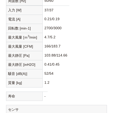
50/60
周波数 [Hz]
入力 [W]
37/37
0.21/0.19
電流 [A]
2700/3000
回転数 [min-1]
3
4.7/5.2
最大風量 [ｍ
/min]
166/183.7
最大風量 [CFM]
103.88/114.66
最大静圧 [Pa]
0.41/0.45
最大静圧 [inH2O]
52/54
騒音 [dB(A)]
1.2
質量 [kg]
寿命
-
センサ