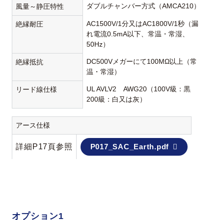
ダブルチャンバー方式（AMCA210）
風量～静圧特性
AC1500V/1分又はAC1800V/1秒（漏
絶縁耐圧
れ電流0.5mA以下、常温・常湿、
50Hz）
DC500Vメガーにて100MΩ以上（常
絶縁抵抗
温・常湿）
UL AVLV2 AWG20（100V級：黒
リード線仕様
200級：白又は灰）
アース仕様
詳細P17頁参照
P017_SAC_Earth.pdf
オプション1