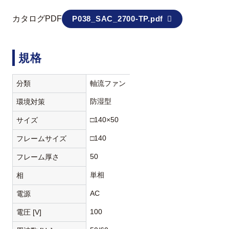
カタログPDF
P038_SAC_2700-TP.pdf
規格
分類
軸流ファン
防湿型
環境対策
□140×50
サイズ
□140
フレームサイズ
50
フレーム厚さ
単相
相
AC
電源
100
電圧 [V]