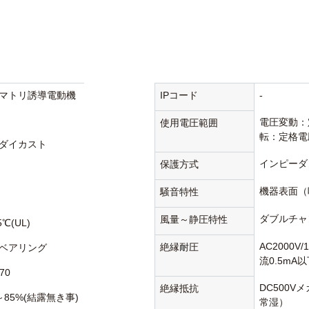
マトリ誘導電動機
IPコード
-
電圧変動：
使用電圧範囲
転：定格電
ダイカスト
インピーダ
保護方式
機器表面（
騒音特性
ダブルチャ
風量～静圧特性
5℃(UL)
AC2000V
絶縁耐圧
ベアリング
流0.5mA
70
DC500V
絶縁抵抗
～85%(結露無き事)
常湿）