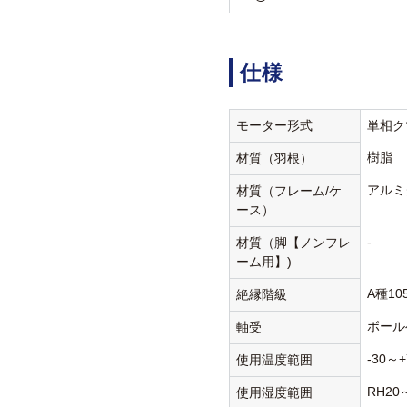
仕様
モーター形式
単相ク
樹脂
材質（羽根）
アルミ
材質（フレーム/ケ
ース）
-
材質（脚【ノンフレ
ーム用】)
A種10
絶縁階級
ボール
軸受
-30～+
使用温度範囲
RH20
使用湿度範囲