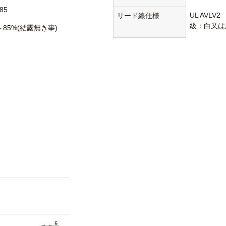
85
UL AVLV
リード線仕様
級：白又は
～85%(結露無き事)