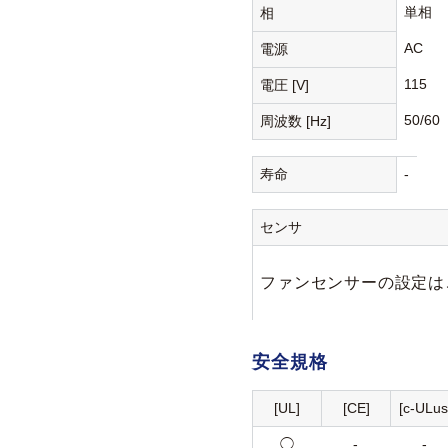
単相
相
AC
電源
115
電圧 [V]
50/60
周波数 [Hz]
寿命
-
センサ
ファンセンサーの設定は
安全規格
[UL]
[CE]
[c-ULus
◯
-
-