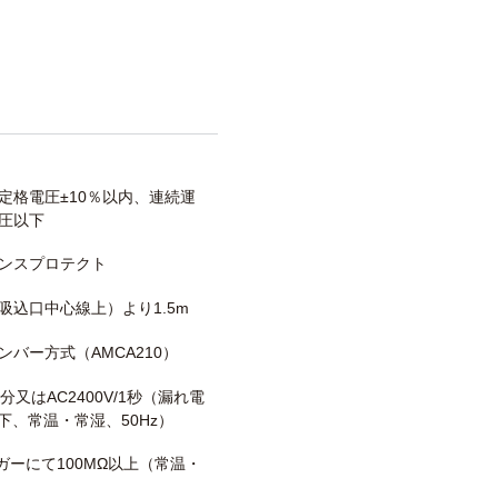
定格電圧±10％以内、連続運
圧以下
ンスプロテクト
吸込口中心線上）より1.5m
ンバー方式（AMCA210）
/1分又はAC2400V/1秒（漏れ電
以下、常温・常湿、50Hz）
メガーにて100MΩ以上（常温・