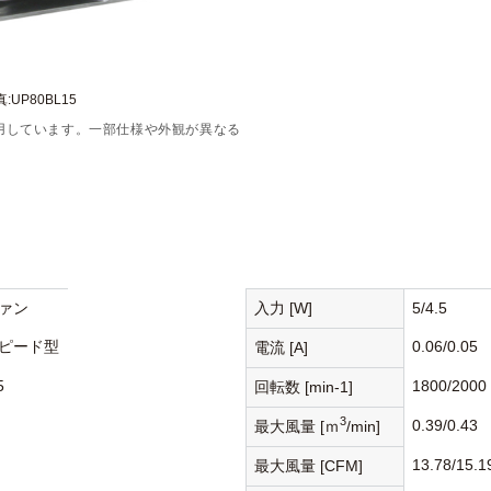
:UP80BL15
用しています。一部仕様や外観が異なる
ァン
入力 [W]
5/4.5
ピード型
0.06/0.05
電流 [A]
5
1800/2000
回転数 [min-1]
3
0.39/0.43
最大風量 [ｍ
/min]
13.78/15.1
最大風量 [CFM]