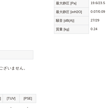
19.6/23.5
最大静圧 [Pa]
0.07/0.09
最大静圧 [inH2O]
27/29
騒音 [dB(A)]
0.24
質量 [kg]
ございません。
]
[TUV]
[PSE]
-
-