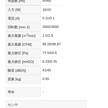
50/60
周波数 [Hz]
入力 [W]
16/15
0.11/0.1
電流 [A]
2650/3000
回転数 [min-1]
3
2.5/2.8
最大風量 [ｍ
/min]
88.28/98.87
最大風量 [CFM]
73.5/64.6
最大静圧 [Pa]
0.29/0.25
最大静圧 [inH2O]
41/45
騒音 [dB(A)]
0.65
質量 [kg]
寿命
-
センサ