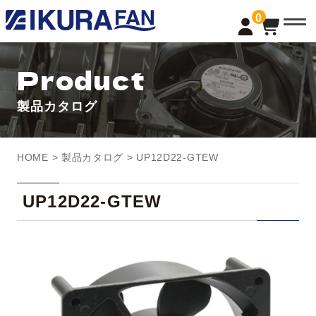
t
0
o
g
g
l
Product
e
n
a
製品カタログ
v
i
g
a
t
HOME
>
製品カタログ
> UP12D22-GTEW
i
o
n
UP12D22-GTEW