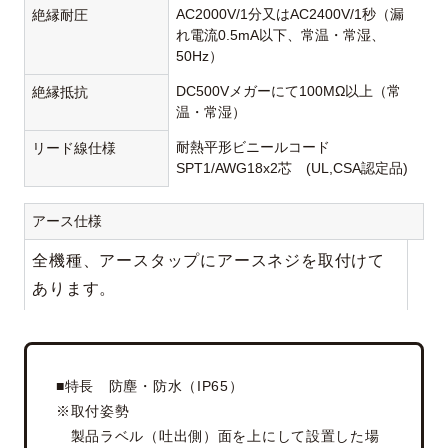
AC2000V/1分又はAC2400V/1秒（漏
絶縁耐圧
れ電流0.5mA以下、常温・常湿、
50Hz）
DC500Vメガーにて100MΩ以上（常
絶縁抵抗
温・常湿）
耐熱平形ビニールコード
リード線仕様
SPT1/AWG18x2芯 (UL,CSA認定品)
アース仕様
全機種、アースタップにアースネジを取付けて
あります。
■特長 防塵・防水（IP65）
※取付姿勢
製品ラベル（吐出側）面を上にして設置した場