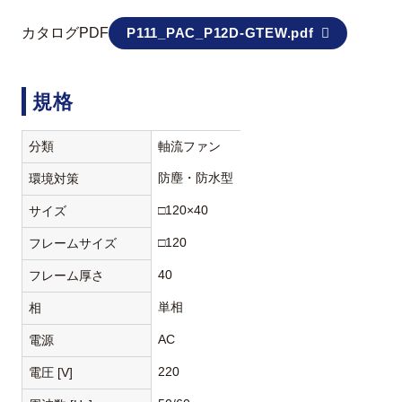
カタログPDF
P111_PAC_P12D-GTEW.pdf
規格
分類
軸流ファン
防塵・防水型
環境対策
□120×40
サイズ
□120
フレームサイズ
40
フレーム厚さ
単相
相
AC
電源
220
電圧 [V]