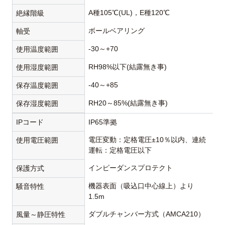
A種105℃(UL)，E種120℃
絶縁階級
ボールベアリング
軸受
-30～+70
使用温度範囲
RH98%以下(結露無き事)
使用湿度範囲
-40～+85
保存温度範囲
RH20～85%(結露無き事)
保存湿度範囲
IPコード
IP65準拠
電圧変動：定格電圧±10％以内、連続
使用電圧範囲
運転：定格電圧以下
インピーダンスプロテクト
保護方式
機器表面（吸込口中心線上）より
騒音特性
1.5m
ダブルチャンバー方式（AMCA210）
風量～静圧特性