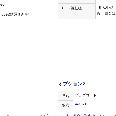
85
UL AVLV
リード線仕様
級：白又は
～85%(結露無き事)
オプション2
プラグコード
品名
A-40-01
型式