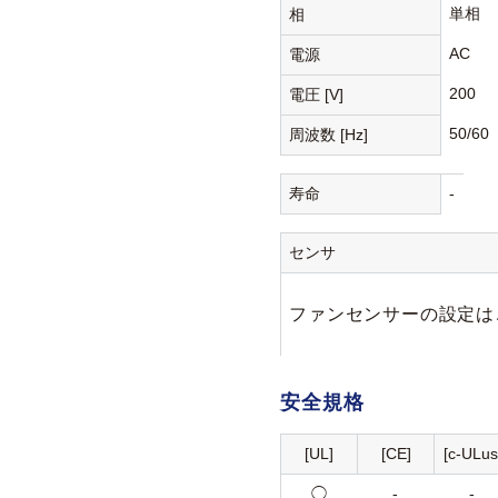
単相
相
AC
電源
200
電圧 [V]
50/60
周波数 [Hz]
寿命
-
センサ
ファンセンサーの設定は
安全規格
[UL]
[CE]
[c-ULus
◯
-
-