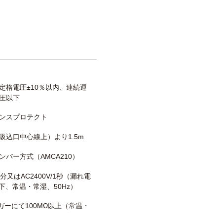
定格電圧±10％以内、連続運
圧以下
ンスプロテクト
吸込口中心線上）より1.5m
ンバー方式（AMCA210）
/1分又はAC2400V/1秒（漏れ電
以下、常温・常湿、50Hz）
メガーにて100MΩ以上（常温・