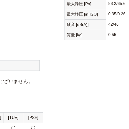
88.2/65.6
最大静圧 [Pa]
0.35/0.26
最大静圧 [inH2O]
42/46
騒音 [dB(A)]
0.55
質量 [kg]
ございません。
]
[TUV]
[PSE]
◯
◯