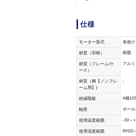
仕様
モーター形式
単相ク
樹脂
材質（羽根）
アルミ
材質（フレーム/ケ
ース）
-
材質（脚【ノンフレ
ーム用】)
A種10
絶縁階級
ボール
軸受
-30～+
使用温度範囲
RH20
使用湿度範囲