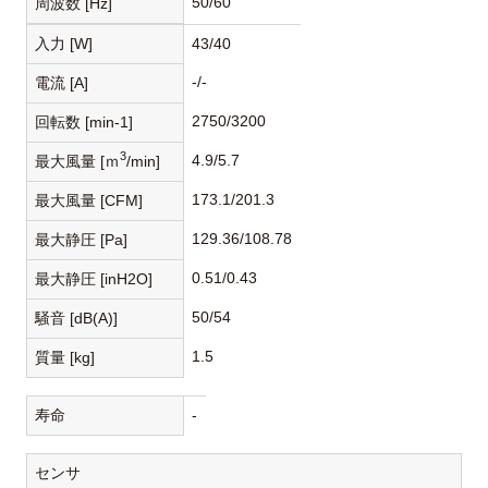
50/60
周波数 [Hz]
入力 [W]
43/40
-/-
電流 [A]
2750/3200
回転数 [min-1]
3
4.9/5.7
最大風量 [ｍ
/min]
173.1/201.3
最大風量 [CFM]
129.36/108.78
最大静圧 [Pa]
0.51/0.43
最大静圧 [inH2O]
50/54
騒音 [dB(A)]
1.5
質量 [kg]
寿命
-
センサ