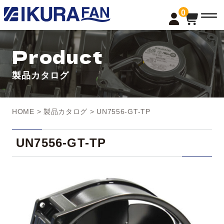
t
0
o
g
g
l
Product
e
n
a
製品カタログ
v
i
g
a
t
HOME
>
製品カタログ
> UN7556-GT-TP
i
o
n
UN7556-GT-TP