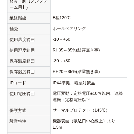
-
材質（脚【ノンフレ
ーム用】)
E種120℃
絶縁階級
ボールベアリング
軸受
-10～+50
使用温度範囲
RH35～85%(結露無き事)
使用湿度範囲
-30～+80
保存温度範囲
RH20～85%(結露無き事)
保存湿度範囲
IPコード
IPX4準拠、粉塵対策品
電圧変動：定格電圧±10％以内、連続
使用電圧範囲
運転：定格電圧以下
サーマルプロテクト（145℃）
保護方式
機器表面（吸込口中心線上）より
騒音特性
1.5m