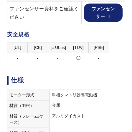
ファンセンサー資料をご確認く
ファンセン
サー
ださい。
安全規格
[UL]
[CE]
[c-ULus]
[TUV]
[PSE]
-
-
-
◯
-
仕様
モーター形式
単相クマトリ誘導電動機
金属
材質（羽根）
アルミダイカスト
材質（フレーム/ケ
ース）