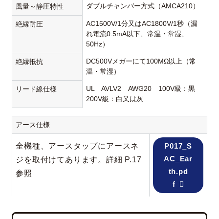
ダブルチャンバー方式（AMCA210）
風量～静圧特性
AC1500V/1分又はAC1800V/1秒（漏
絶縁耐圧
れ電流0.5mA以下、常温・常湿、
50Hz）
DC500Vメガーにて100MΩ以上（常
絶縁抵抗
温・常湿）
UL AVLV2 AWG20 100V級：黒
リード線仕様
200V級：白又は灰
アース仕様
全機種、アースタップにアースネ
P017_S
AC_Ear
ジを取付けてあります。詳細 P.17
th.pd
参照
f