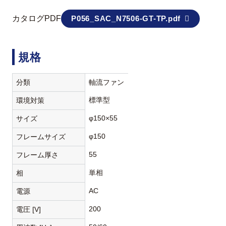
カタログPDF
P056_SAC_N7506-GT-TP.pdf
規格
分類
軸流ファン
標準型
環境対策
φ150×55
サイズ
φ150
フレームサイズ
55
フレーム厚さ
単相
相
AC
電源
200
電圧 [V]