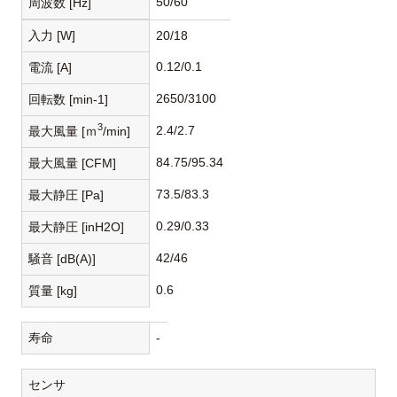
50/60
周波数 [Hz]
入力 [W]
20/18
0.12/0.1
電流 [A]
2650/3100
回転数 [min-1]
3
2.4/2.7
最大風量 [ｍ
/min]
84.75/95.34
最大風量 [CFM]
73.5/83.3
最大静圧 [Pa]
0.29/0.33
最大静圧 [inH2O]
42/46
騒音 [dB(A)]
0.6
質量 [kg]
寿命
-
センサ