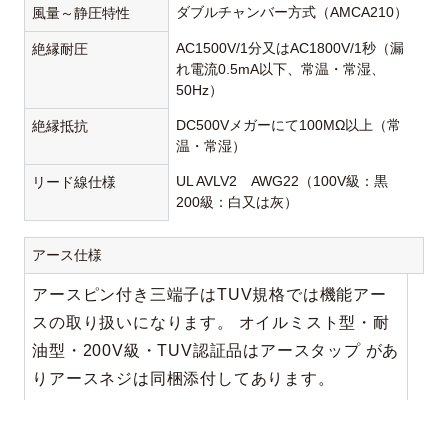
ダブルチャンバー方式（AMCA210）
風量～静圧特性
AC1500V/1分又はAC1800V/1秒（漏
絶縁耐圧
れ電流0.5mA以下、常温・常湿、
50Hz）
DC500Vメガーにて100MΩ以上（常
絶縁抵抗
温・常湿）
UL AVLV2 AWG22（100V級：黒
リード線仕様
200級：白又は灰）
アース仕様
アースピン付き三端子はTUV規格では機能アー
スの取り扱いになります。 オイルミスト型・耐
油型・200V級・TUV認証品はアースタップ があ
りアースネジは同梱添付してあります。