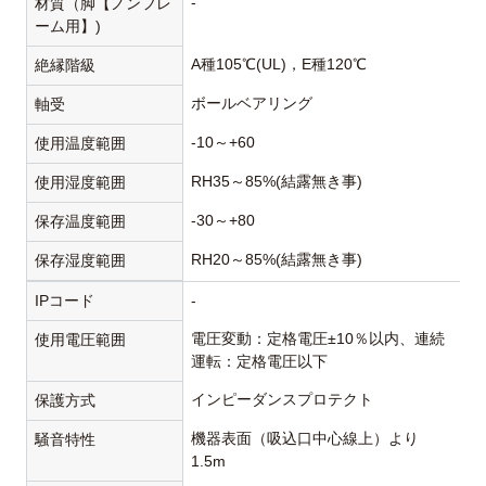
-
材質（脚【ノンフレ
ーム用】)
A種105℃(UL)，E種120℃
絶縁階級
ボールベアリング
軸受
-10～+60
使用温度範囲
RH35～85%(結露無き事)
使用湿度範囲
-30～+80
保存温度範囲
RH20～85%(結露無き事)
保存湿度範囲
IPコード
-
電圧変動：定格電圧±10％以内、連続
使用電圧範囲
運転：定格電圧以下
インピーダンスプロテクト
保護方式
機器表面（吸込口中心線上）より
騒音特性
1.5m