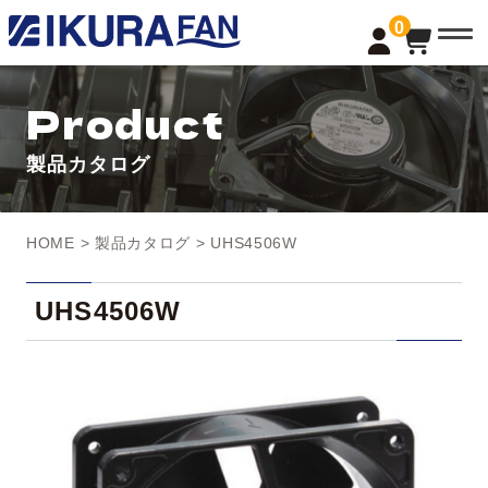
t
0
o
g
g
l
Product
e
n
a
製品カタログ
v
i
g
a
t
HOME
>
製品カタログ
> UHS4506W
i
o
n
UHS4506W