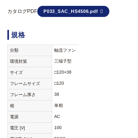
カタログPDF
P033_SAC_HS4506.pdf
規格
分類
軸流ファン
三端子型
環境対策
□120×38
サイズ
□120
フレームサイズ
38
フレーム厚さ
単相
相
AC
電源
100
電圧 [V]