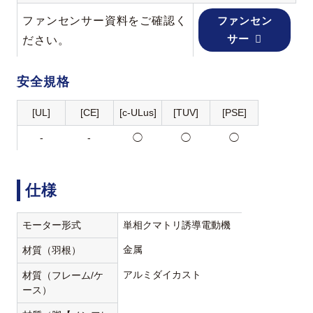
ファンセンサー資料をご確認く
ファンセン
サー
ださい。
安全規格
[UL]
[CE]
[c-ULus]
[TUV]
[PSE]
-
-
◯
◯
◯
仕様
モーター形式
単相クマトリ誘導電動機
金属
材質（羽根）
アルミダイカスト
材質（フレーム/ケ
ース）