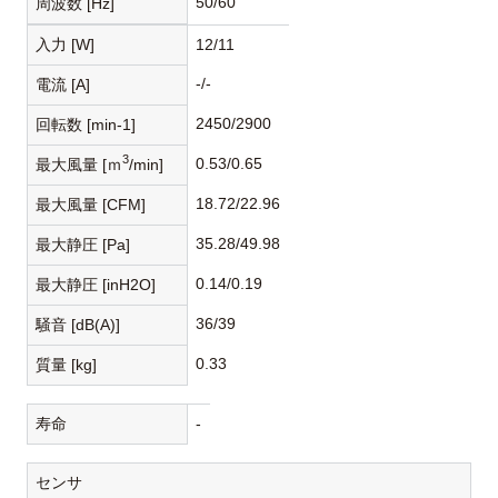
50/60
周波数 [Hz]
入力 [W]
12/11
-/-
電流 [A]
2450/2900
回転数 [min-1]
3
0.53/0.65
最大風量 [ｍ
/min]
18.72/22.96
最大風量 [CFM]
35.28/49.98
最大静圧 [Pa]
0.14/0.19
最大静圧 [inH2O]
36/39
騒音 [dB(A)]
0.33
質量 [kg]
寿命
-
センサ