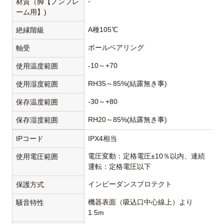
-
材質（脚【ノンフレ
ーム用】)
A種105℃
絶縁階級
ボールベアリング
軸受
-10～+70
使用温度範囲
RH35～85%(結露無き事)
使用湿度範囲
-30～+80
保存温度範囲
RH20～85%(結露無き事)
保存湿度範囲
IPコード
IPX4相当
電圧変動：定格電圧±10％以内、連続
使用電圧範囲
運転：定格電圧以下
インピーダンスプロテクト
保護方式
機器表面（吸込口中心線上）より
騒音特性
1.5m