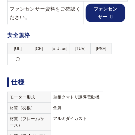
ファンセンサー資料をご確認く
ファンセン
サー
ださい。
安全規格
[UL]
[CE]
[c-ULus]
[TUV]
[PSE]
◯
-
-
-
-
仕様
モーター形式
単相クマトリ誘導電動機
金属
材質（羽根）
アルミダイカスト
材質（フレーム/ケ
ース）