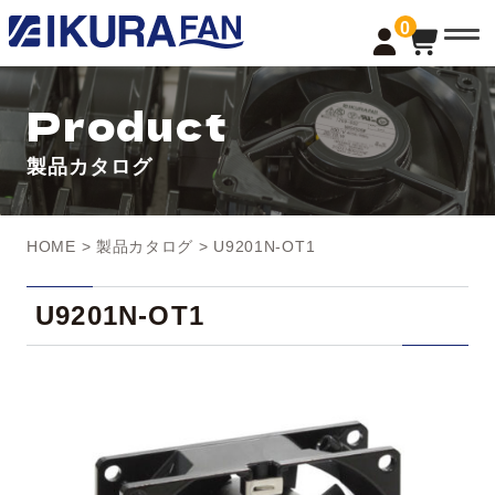
t
0
o
g
g
l
Product
e
n
a
製品カタログ
v
i
g
a
t
HOME
>
製品カタログ
> U9201N-OT1
i
o
n
U9201N-OT1