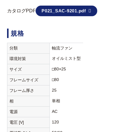
カタログPDF
P021_SAC-9201.pdf
規格
分類
軸流ファン
オイルミスト型
環境対策
□80×25
サイズ
□80
フレームサイズ
25
フレーム厚さ
単相
相
AC
電源
120
電圧 [V]