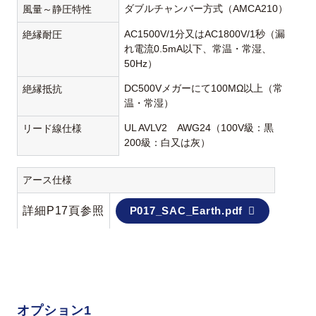
ダブルチャンバー方式（AMCA210）
風量～静圧特性
AC1500V/1分又はAC1800V/1秒（漏
絶縁耐圧
れ電流0.5mA以下、常温・常湿、
50Hz）
DC500Vメガーにて100MΩ以上（常
絶縁抵抗
温・常湿）
UL AVLV2 AWG24（100V級：黒
リード線仕様
200級：白又は灰）
アース仕様
詳細P17頁参照
P017_SAC_Earth.pdf
オプション1