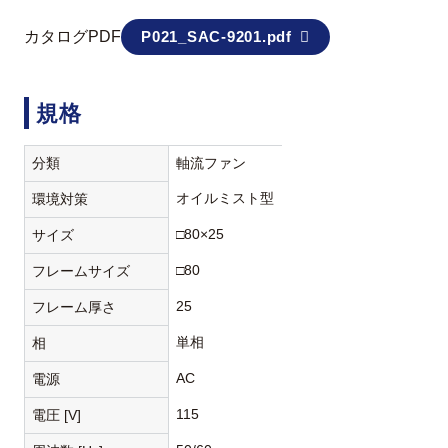
カタログPDF
P021_SAC-9201.pdf
規格
分類
軸流ファン
オイルミスト型
環境対策
□80×25
サイズ
□80
フレームサイズ
25
フレーム厚さ
単相
相
AC
電源
115
電圧 [V]