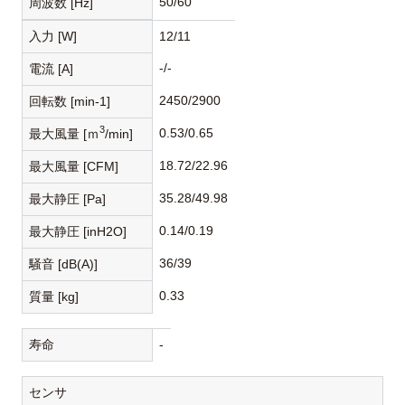
50/60
周波数 [Hz]
入力 [W]
12/11
-/-
電流 [A]
2450/2900
回転数 [min-1]
3
0.53/0.65
最大風量 [ｍ
/min]
18.72/22.96
最大風量 [CFM]
35.28/49.98
最大静圧 [Pa]
0.14/0.19
最大静圧 [inH2O]
36/39
騒音 [dB(A)]
0.33
質量 [kg]
寿命
-
センサ