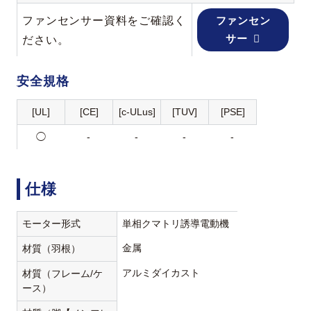
ファンセンサー資料をご確認く
ファンセン
サー
ださい。
安全規格
[UL]
[CE]
[c-ULus]
[TUV]
[PSE]
◯
-
-
-
-
仕様
モーター形式
単相クマトリ誘導電動機
金属
材質（羽根）
アルミダイカスト
材質（フレーム/ケ
ース）