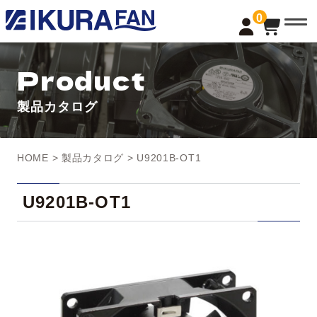
t
0
o
g
g
l
Product
e
n
a
製品カタログ
v
i
g
a
t
HOME
>
製品カタログ
> U9201B-OT1
i
o
n
U9201B-OT1