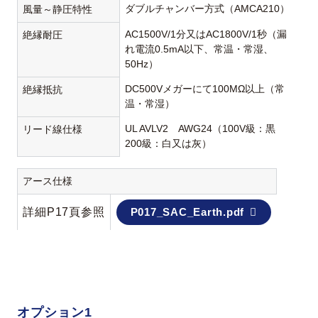
ダブルチャンバー方式（AMCA210）
風量～静圧特性
AC1500V/1分又はAC1800V/1秒（漏
絶縁耐圧
れ電流0.5mA以下、常温・常湿、
50Hz）
DC500Vメガーにて100MΩ以上（常
絶縁抵抗
温・常湿）
UL AVLV2 AWG24（100V級：黒
リード線仕様
200級：白又は灰）
アース仕様
詳細P17頁参照
P017_SAC_Earth.pdf
オプション1