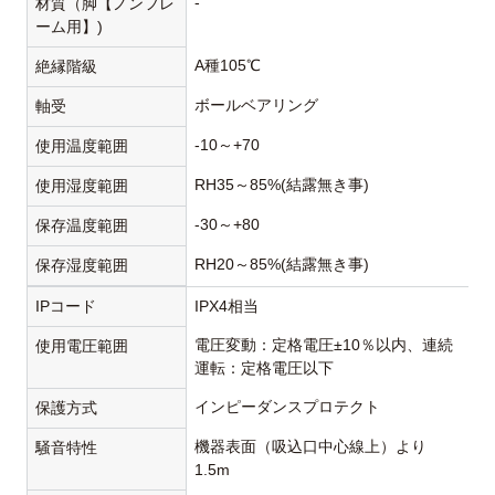
-
材質（脚【ノンフレ
ーム用】)
A種105℃
絶縁階級
ボールベアリング
軸受
-10～+70
使用温度範囲
RH35～85%(結露無き事)
使用湿度範囲
-30～+80
保存温度範囲
RH20～85%(結露無き事)
保存湿度範囲
IPコード
IPX4相当
電圧変動：定格電圧±10％以内、連続
使用電圧範囲
運転：定格電圧以下
インピーダンスプロテクト
保護方式
機器表面（吸込口中心線上）より
騒音特性
1.5m