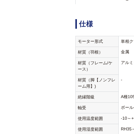
仕様
モーター形式
単相ク
金属
材質（羽根）
アルミ
材質（フレーム/ケ
ース）
-
材質（脚【ノンフレ
ーム用】)
A種10
絶縁階級
ボール
軸受
-10～+
使用温度範囲
RH35
使用湿度範囲