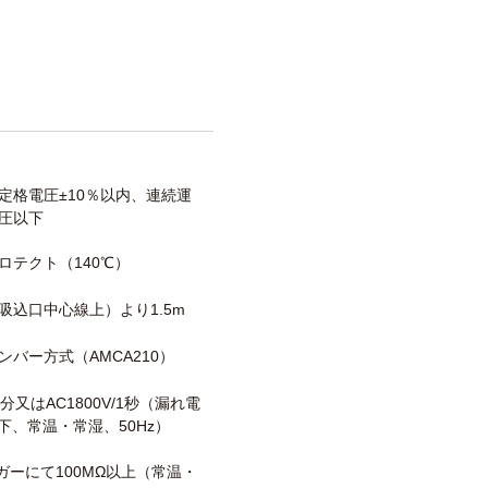
定格電圧±10％以内、連続運
圧以下
ロテクト（140℃）
吸込口中心線上）より1.5m
ンバー方式（AMCA210）
/1分又はAC1800V/1秒（漏れ電
以下、常温・常湿、50Hz）
メガーにて100MΩ以上（常温・