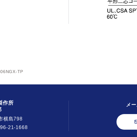
506NGX-TP
製作所
メー
部
市横島798
296-21-1668