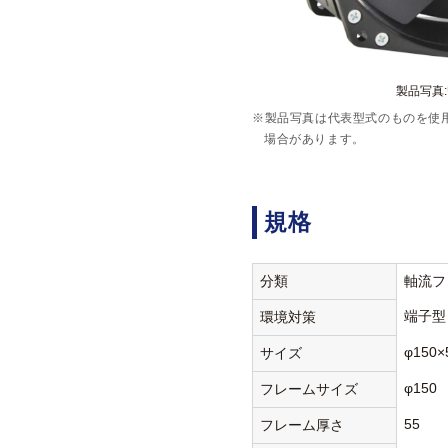
製品写真:U
※製品写真は代表型式のものを使
場合があります。
規格
分類
軸流フ
端子型
環境対策
φ150×
サイズ
φ150
フレームサイズ
55
フレーム厚さ