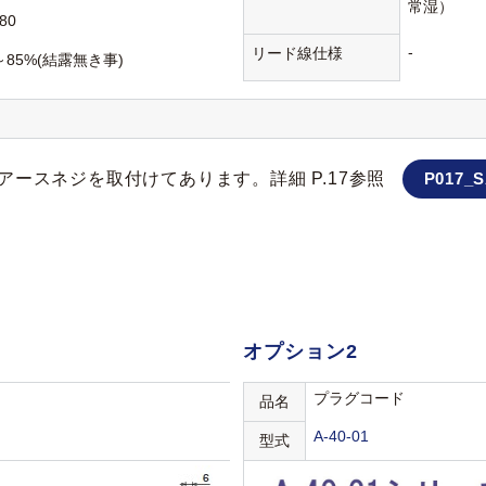
常湿）
80
-
リード線仕様
～85%(結露無き事)
ースネジを取付けてあります。詳細 P.17参照
P017_S
オプション2
プラグコード
品名
A-40-01
型式