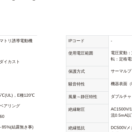
マトリ誘導電動機
IPコード
-
電圧変動：
使用電圧範囲
転：定格電
ダイカスト
サーマルプ
保護方式
機器表面（
騒音特性
5℃(UL)，E種120℃
ダブルチャ
風量～静圧特性
ベアリング
AC1500V
絶縁耐圧
流0.5mA
60
～85%(結露無き事)
DC500V
絶縁抵抗