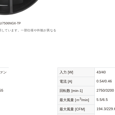
7506NGX-TP
用しています。一部仕様や外観が異なる
ァン
入力 [W]
43/40
0.54/0.46
電流 [A]
55
2750/3200
回転数 [min-1]
3
5.5/6.5
最大風量 [ｍ
/min]
194.3/229.
最大風量 [CFM]