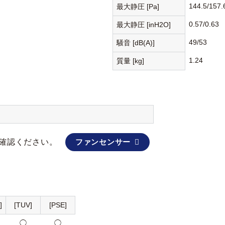
144.5/157.
最大静圧 [Pa]
0.57/0.63
最大静圧 [inH2O]
49/53
騒音 [dB(A)]
1.24
質量 [kg]
確認ください。
ファンセンサー
]
[TUV]
[PSE]
◯
◯