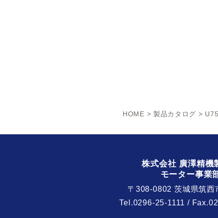
HOME
>
製品カタログ
> U7
株式会社 廣澤精機
モーター事業
〒308-0802 茨城県筑西
Tel.
0296-25-1111
/ Fax.0