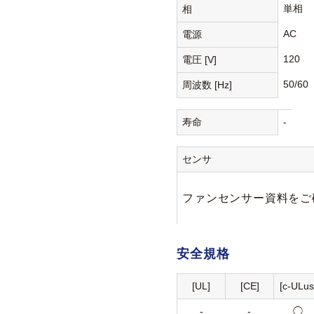
単相
相
AC
電源
120
電圧 [V]
50/60
周波数 [Hz]
寿命
-
センサ
ファンセンサー資料をご
安全規格
[UL]
[CE]
[c-ULus
-
-
◯