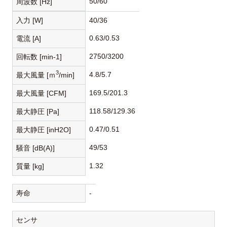
50/60
周波数 [Hz]
入力 [W]
40/36
0.63/0.53
電流 [A]
2750/3200
回転数 [min-1]
3
4.8/5.7
最大風量 [ｍ
/min]
169.5/201.3
最大風量 [CFM]
118.58/129.36
最大静圧 [Pa]
0.47/0.51
最大静圧 [inH2O]
49/53
騒音 [dB(A)]
1.32
質量 [kg]
寿命
-
センサ