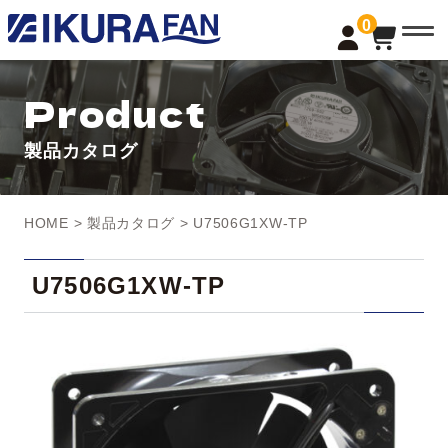
t
0
o
g
g
l
Product
e
n
a
製品カタログ
v
i
g
a
t
HOME
>
製品カタログ
> U7506G1XW-TP
i
o
n
U7506G1XW-TP