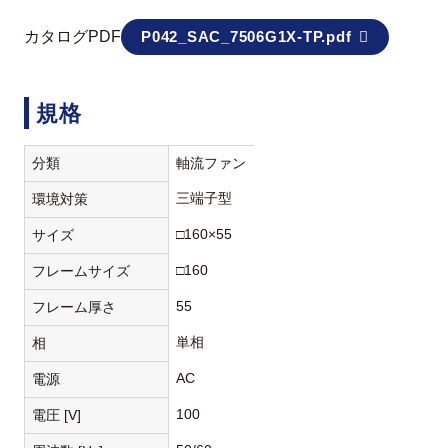
カタログPDF
P042_SAC_7506G1X-TP.pdf
規格
分類
軸流ファン
三端子型
環境対策
□160×55
サイズ
□160
フレームサイズ
55
フレーム厚さ
単相
相
AC
電源
100
電圧 [V]