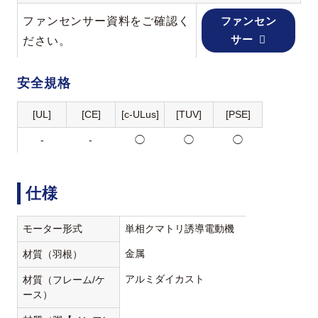
ファンセンサー資料をご確認く
ファンセン
サー
ださい。
安全規格
[UL]
[CE]
[c-ULus]
[TUV]
[PSE]
-
-
◯
◯
◯
仕様
モーター形式
単相クマトリ誘導電動機
金属
材質（羽根）
アルミダイカスト
材質（フレーム/ケ
ース）