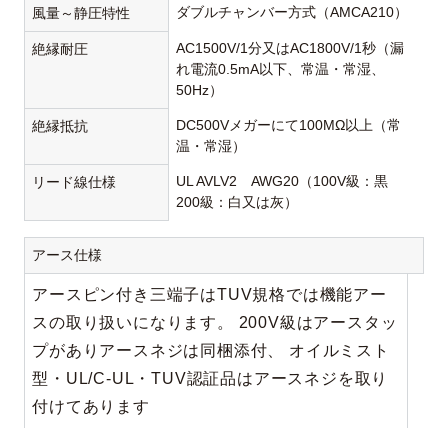
ダブルチャンバー方式（AMCA210）
風量～静圧特性
AC1500V/1分又はAC1800V/1秒（漏
絶縁耐圧
れ電流0.5mA以下、常温・常湿、
50Hz）
DC500Vメガーにて100MΩ以上（常
絶縁抵抗
温・常湿）
UL AVLV2 AWG20（100V級：黒
リード線仕様
200級：白又は灰）
アース仕様
アースピン付き三端子はTUV規格では機能アー
スの取り扱いになります。 200V級はアースタッ
プがありアースネジは同梱添付、 オイルミスト
型・UL/C-UL・TUV認証品はアースネジを取り
付けてあります