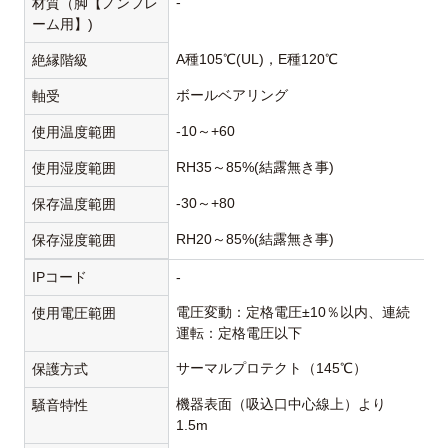
-
材質（脚【ノンフレ
ーム用】)
A種105℃(UL)，E種120℃
絶縁階級
ボールベアリング
軸受
-10～+60
使用温度範囲
RH35～85%(結露無き事)
使用湿度範囲
-30～+80
保存温度範囲
RH20～85%(結露無き事)
保存湿度範囲
IPコード
-
電圧変動：定格電圧±10％以内、連続
使用電圧範囲
運転：定格電圧以下
サーマルプロテクト（145℃）
保護方式
機器表面（吸込口中心線上）より
騒音特性
1.5m