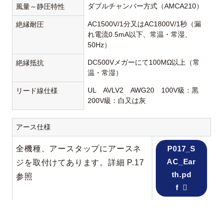
ダブルチャンバー方式（AMCA210）
風量～静圧特性
AC1500V/1分又はAC1800V/1秒（漏
絶縁耐圧
れ電流0.5mA以下、常温・常湿、
50Hz）
DC500Vメガーにて100MΩ以上（常
絶縁抵抗
温・常湿）
UL AVLV2 AWG20 100V級：黒
リード線仕様
200V級：白又は灰
アース仕様
全機種、アースタップにアースネ
P017_S
AC_Ear
ジを取付けてあります。詳細 P.17
th.pd
参照
f