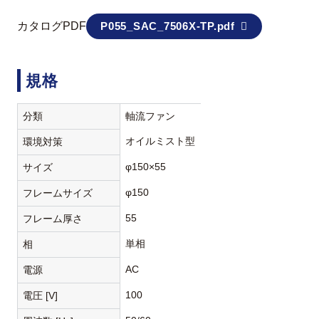
カタログPDF
P055_SAC_7506X-TP.pdf
規格
分類
軸流ファン
オイルミスト型
環境対策
φ150×55
サイズ
φ150
フレームサイズ
55
フレーム厚さ
単相
相
AC
電源
100
電圧 [V]