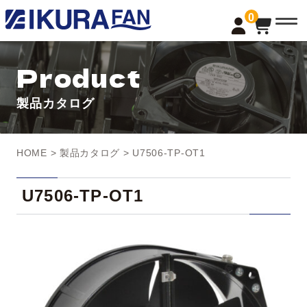
t
0
o
g
g
l
Product
e
n
a
製品カタログ
v
i
g
a
t
HOME
>
製品カタログ
> U7506-TP-OT1
i
o
n
U7506-TP-OT1