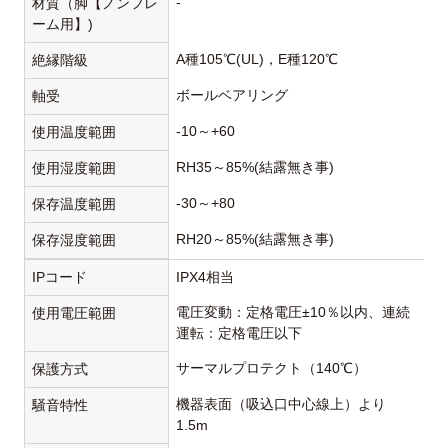
-
材質（脚【ノンフレ
ーム用】)
A種105℃(UL)，E種120℃
絶縁階級
ボールベアリング
軸受
-10～+60
使用温度範囲
RH35～85%(結露無き事)
使用湿度範囲
-30～+80
保存温度範囲
RH20～85%(結露無き事)
保存湿度範囲
IPコード
IPX4相当
電圧変動：定格電圧±10％以内、連続
使用電圧範囲
運転：定格電圧以下
サーマルプロテクト（140℃）
保護方式
機器表面（吸込口中心線上）より
騒音特性
1.5m