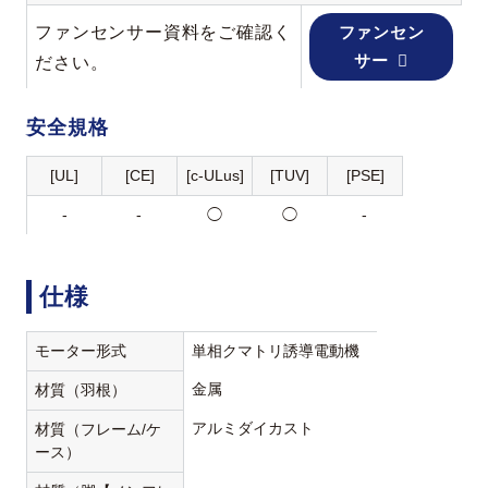
ファンセンサー資料をご確認く
ファンセン
サー
ださい。
安全規格
[UL]
[CE]
[c-ULus]
[TUV]
[PSE]
-
-
◯
◯
-
仕様
モーター形式
単相クマトリ誘導電動機
金属
材質（羽根）
アルミダイカスト
材質（フレーム/ケ
ース）