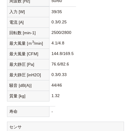
50/60
周波数 [Hz]
入力 [W]
39/35
0.3/0.25
電流 [A]
2500/2800
回転数 [min-1]
3
4.1/4.8
最大風量 [ｍ
/min]
144.8/169.5
最大風量 [CFM]
76.6/82.6
最大静圧 [Pa]
0.3/0.33
最大静圧 [inH2O]
44/46
騒音 [dB(A)]
1.32
質量 [kg]
寿命
-
センサ