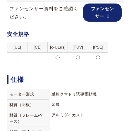
ファンセンサー資料をご確認く
ファンセン
サー
ださい。
安全規格
[UL]
[CE]
[c-ULus]
[TUV]
[PSE]
-
-
◯
◯
◯
仕様
モーター形式
単相クマトリ誘導電動機
金属
材質（羽根）
アルミダイカスト
材質（フレーム/ケ
ース）