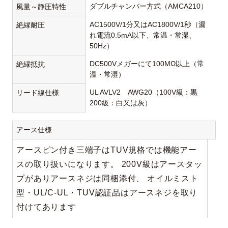
ダブルチャンバー方式（AMCA210）
風量～静圧特性
AC1500V/1分又はAC1800V/1秒（漏
絶縁耐圧
れ電流0.5mA以下、常温・常湿、
50Hz）
DC500Vメガーにて100MΩ以上（常
絶縁抵抗
温・常湿）
UL AVLV2 AWG20（100V級：黒
リード線仕様
200級：白又は灰）
アース仕様
アースピン付き三端子はTUV規格では機能アー
スの取り扱いになります。 200V級はアースタッ
プがありアースネジは同梱添付、 オイルミスト
型・UL/C-UL・TUV認証品はアースネジを取り
付けてあります