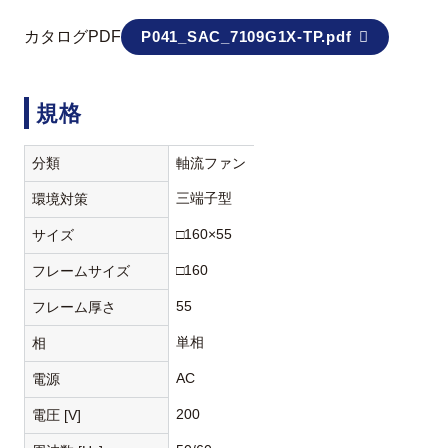
カタログPDF
P041_SAC_7109G1X-TP.pdf
規格
分類
軸流ファン
三端子型
環境対策
□160×55
サイズ
□160
フレームサイズ
55
フレーム厚さ
単相
相
AC
電源
200
電圧 [V]