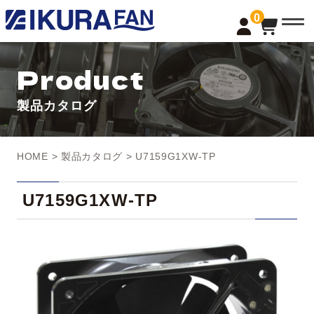
t
0
o
g
g
l
Product
e
n
a
製品カタログ
v
i
g
a
t
HOME
>
製品カタログ
> U7159G1XW-TP
i
o
n
U7159G1XW-TP