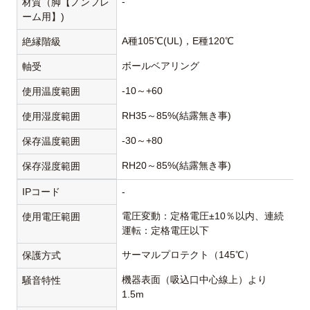
-
材質（脚【ノンフレ
ーム用】)
A種105℃(UL)，E種120℃
絶縁階級
ボールベアリング
軸受
-10～+60
使用温度範囲
RH35～85%(結露無き事)
使用湿度範囲
-30～+80
保存温度範囲
RH20～85%(結露無き事)
保存湿度範囲
IPコード
-
電圧変動：定格電圧±10％以内、連続
使用電圧範囲
運転：定格電圧以下
サーマルプロテクト（145℃）
保護方式
機器表面（吸込口中心線上）より
騒音特性
1.5m