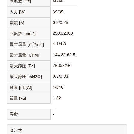
50/60
周波数 [Hz]
入力 [W]
39/35
0.3/0.25
電流 [A]
2500/2800
回転数 [min-1]
3
4.1/4.8
最大風量 [ｍ
/min]
144.8/169.5
最大風量 [CFM]
76.6/82.6
最大静圧 [Pa]
0.3/0.33
最大静圧 [inH2O]
44/46
騒音 [dB(A)]
1.32
質量 [kg]
寿命
-
センサ