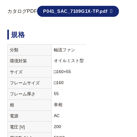
カタログPDF
P041_SAC_7109G1X-TP.pdf
規格
分類
軸流ファン
オイルミスト型
環境対策
□160×55
サイズ
□160
フレームサイズ
55
フレーム厚さ
単相
相
AC
電源
200
電圧 [V]