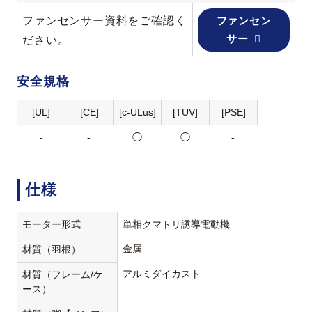
ファンセンサー資料をご確認く
ファンセン
サー
ださい。
安全規格
[UL]
[CE]
[c-ULus]
[TUV]
[PSE]
-
-
◯
◯
-
仕様
モーター形式
単相クマトリ誘導電動機
金属
材質（羽根）
アルミダイカスト
材質（フレーム/ケ
ース）