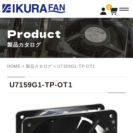
t
0
o
g
g
l
Product
e
n
a
製品カタログ
v
i
g
a
t
HOME
>
製品カタログ
> U7159G1-TP-OT1
i
o
n
U7159G1-TP-OT1