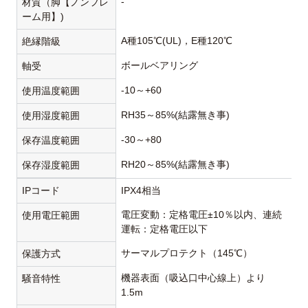
-
材質（脚【ノンフレ
ーム用】)
A種105℃(UL)，E種120℃
絶縁階級
ボールベアリング
軸受
-10～+60
使用温度範囲
RH35～85%(結露無き事)
使用湿度範囲
-30～+80
保存温度範囲
RH20～85%(結露無き事)
保存湿度範囲
IPコード
IPX4相当
電圧変動：定格電圧±10％以内、連続
使用電圧範囲
運転：定格電圧以下
サーマルプロテクト（145℃）
保護方式
機器表面（吸込口中心線上）より
騒音特性
1.5m