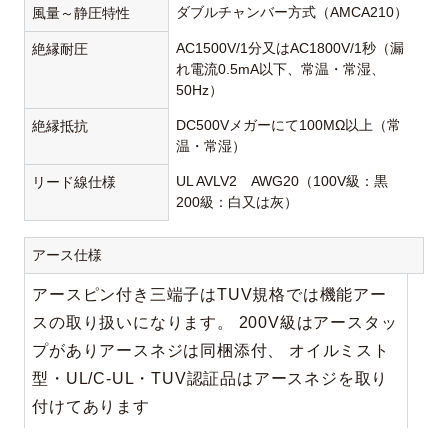
ダブルチャンバー方式（AMCA210）
風量～静圧特性
AC1500V/1分又はAC1800V/1秒（漏
絶縁耐圧
れ電流0.5mA以下、常温・常湿、
50Hz）
DC500Vメガーにて100MΩ以上（常
絶縁抵抗
温・常湿）
UL AVLV2 AWG20（100V級：黒
リード線仕様
200級：白又は灰）
アース仕様
アースピン付き三端子はTUV規格では機能アー
スの取り扱いになります。 200V級はアースタッ
プがありアースネジは同梱添付、 オイルミスト
型・UL/C-UL・TUV認証品はアースネジを取り
付けてあります