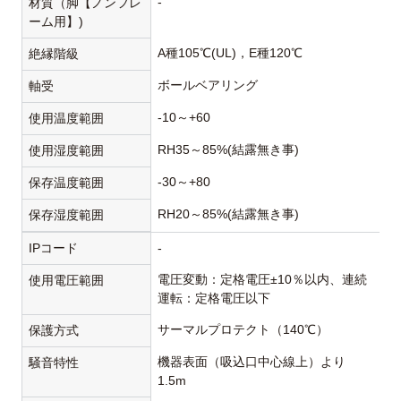
-
材質（脚【ノンフレ
ーム用】)
A種105℃(UL)，E種120℃
絶縁階級
ボールベアリング
軸受
-10～+60
使用温度範囲
RH35～85%(結露無き事)
使用湿度範囲
-30～+80
保存温度範囲
RH20～85%(結露無き事)
保存湿度範囲
IPコード
-
電圧変動：定格電圧±10％以内、連続
使用電圧範囲
運転：定格電圧以下
サーマルプロテクト（140℃）
保護方式
機器表面（吸込口中心線上）より
騒音特性
1.5m