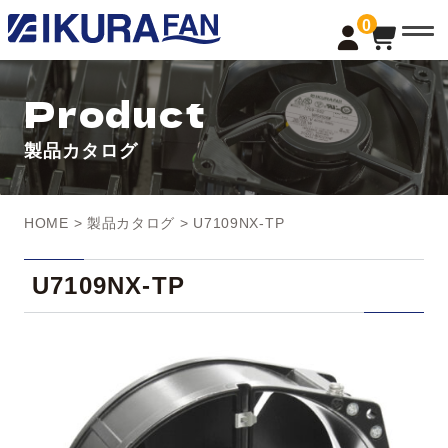
t
0
o
g
g
l
Product
e
n
a
製品カタログ
v
i
g
a
t
HOME
>
製品カタログ
> U7109NX-TP
i
o
n
U7109NX-TP