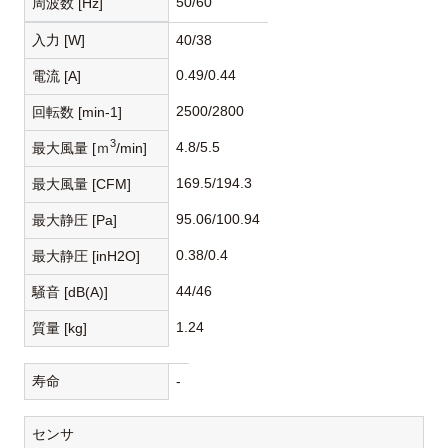
50/60
周波数 [Hz]
入力 [W]
40/38
0.49/0.44
電流 [A]
2500/2800
回転数 [min-1]
3
4.8/5.5
最大風量 [ｍ
/min]
169.5/194.3
最大風量 [CFM]
95.06/100.94
最大静圧 [Pa]
0.38/0.4
最大静圧 [inH2O]
44/46
騒音 [dB(A)]
1.24
質量 [kg]
寿命
-
センサ