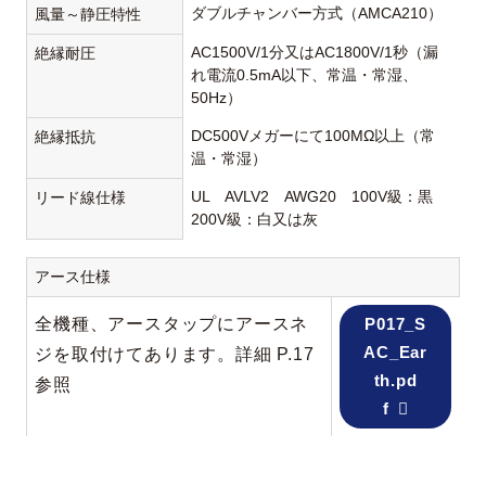
ダブルチャンバー方式（AMCA210）
風量～静圧特性
AC1500V/1分又はAC1800V/1秒（漏
絶縁耐圧
れ電流0.5mA以下、常温・常湿、
50Hz）
DC500Vメガーにて100MΩ以上（常
絶縁抵抗
温・常湿）
UL AVLV2 AWG20 100V級：黒
リード線仕様
200V級：白又は灰
アース仕様
全機種、アースタップにアースネ
P017_S
AC_Ear
ジを取付けてあります。詳細 P.17
th.pd
参照
f