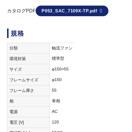
カタログPDF
P053_SAC_7109X-TP.pdf
規格
分類
軸流ファン
標準型
環境対策
φ150×55
サイズ
φ150
フレームサイズ
55
フレーム厚さ
単相
相
AC
電源
120
電圧 [V]