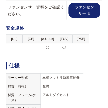
ファンセンサー資料をご確認く
ファンセン
サー
ださい。
安全規格
[UL]
[CE]
[c-ULus]
[TUV]
[PSE]
-
-
◯
◯
-
仕様
モーター形式
単相クマトリ誘導電動機
金属
材質（羽根）
アルミダイカスト
材質（フレーム/ケ
ース）