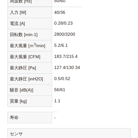
50/60
周波数 [Hz]
入力 [W]
40/36
0.28/0.23
電流 [A]
2800/3200
回転数 [min-1]
3
5.2/6.1
最大風量 [ｍ
/min]
183.7/215.4
最大風量 [CFM]
127.4/130.34
最大静圧 [Pa]
0.5/0.52
最大静圧 [inH2O]
56/61
騒音 [dB(A)]
1.1
質量 [kg]
寿命
-
センサ