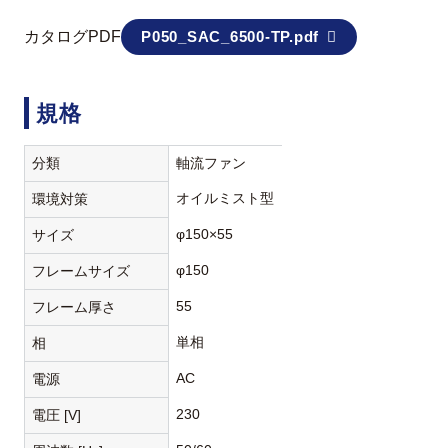
カタログPDF
P050_SAC_6500-TP.pdf
規格
分類
軸流ファン
オイルミスト型
環境対策
φ150×55
サイズ
φ150
フレームサイズ
55
フレーム厚さ
単相
相
AC
電源
230
電圧 [V]