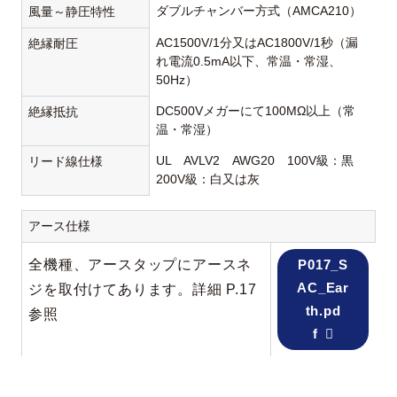
ダブルチャンバー方式（AMCA210）
風量～静圧特性
AC1500V/1分又はAC1800V/1秒（漏
絶縁耐圧
れ電流0.5mA以下、常温・常湿、
50Hz）
DC500Vメガーにて100MΩ以上（常
絶縁抵抗
温・常湿）
UL AVLV2 AWG20 100V級：黒
リード線仕様
200V級：白又は灰
アース仕様
全機種、アースタップにアースネ
P017_S
AC_Ear
ジを取付けてあります。詳細 P.17
th.pd
参照
f