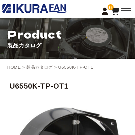
t
0
o
g
g
l
Product
e
n
a
製品カタログ
v
i
g
a
t
HOME
>
製品カタログ
> U6550K-TP-OT1
i
o
n
U6550K-TP-OT1