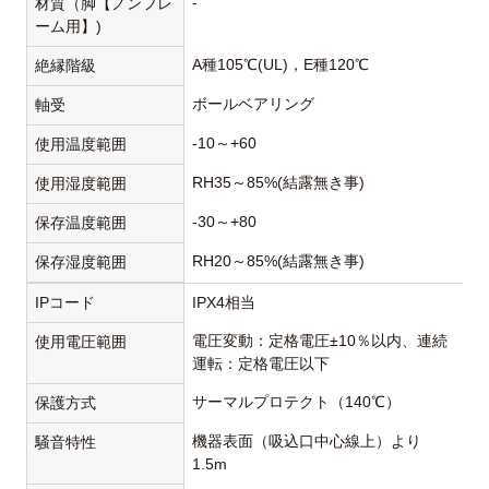
-
材質（脚【ノンフレ
ーム用】)
A種105℃(UL)，E種120℃
絶縁階級
ボールベアリング
軸受
-10～+60
使用温度範囲
RH35～85%(結露無き事)
使用湿度範囲
-30～+80
保存温度範囲
RH20～85%(結露無き事)
保存湿度範囲
IPコード
IPX4相当
電圧変動：定格電圧±10％以内、連続
使用電圧範囲
運転：定格電圧以下
サーマルプロテクト（140℃）
保護方式
機器表面（吸込口中心線上）より
騒音特性
1.5m