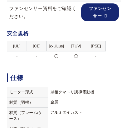
ファンセンサー資料をご確認く
ファンセン
サー
ださい。
安全規格
[UL]
[CE]
[c-ULus]
[TUV]
[PSE]
-
-
◯
◯
-
仕様
モーター形式
単相クマトリ誘導電動機
金属
材質（羽根）
アルミダイカスト
材質（フレーム/ケ
ース）