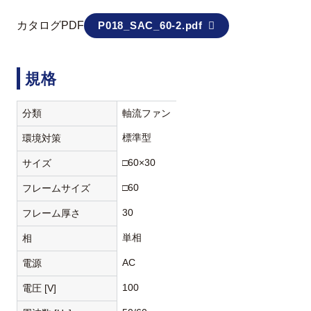
カタログPDF
P018_SAC_60-2.pdf
規格
分類
軸流ファン
標準型
環境対策
□60×30
サイズ
□60
フレームサイズ
30
フレーム厚さ
単相
相
AC
電源
100
電圧 [V]