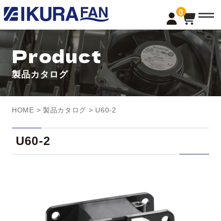
t
0
o
g
g
l
Product
e
n
a
製品カタログ
v
i
g
a
t
HOME
>
製品カタログ
> U60-2
i
o
n
U60-2