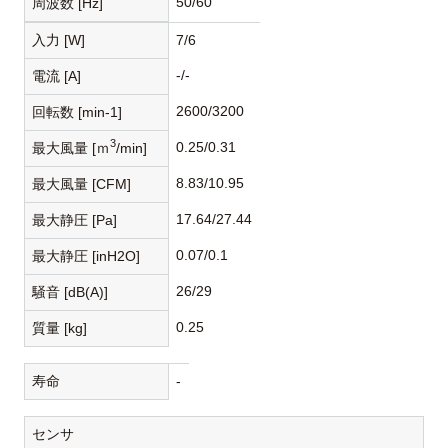
50/60
周波数 [Hz]
入力 [W]
7/6
-/-
電流 [A]
2600/3200
回転数 [min-1]
3
0.25/0.31
最大風量 [ｍ
/min]
8.83/10.95
最大風量 [CFM]
17.64/27.44
最大静圧 [Pa]
0.07/0.1
最大静圧 [inH2O]
26/29
騒音 [dB(A)]
0.25
質量 [kg]
寿命
-
センサ