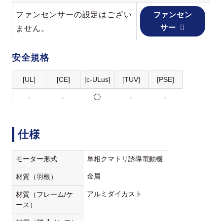
ファンセンサーの設定はござい
ファンセン
サー
ません。
安全規格
[UL]
[CE]
[c-ULus]
[TUV]
[PSE]
-
-
◯
-
-
仕様
モーター形式
単相クマトリ誘導電動機
金属
材質（羽根）
アルミダイカスト
材質（フレーム/ケ
ース）