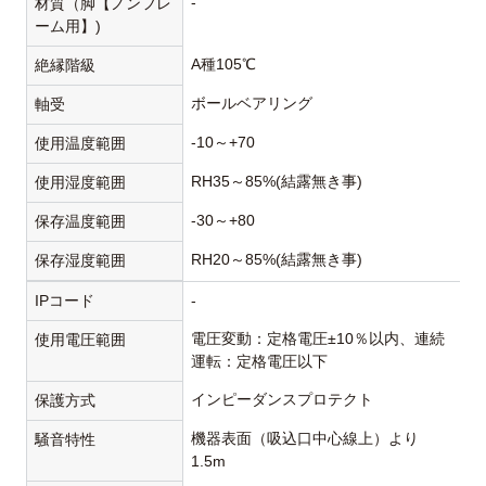
-
材質（脚【ノンフレ
ーム用】)
A種105℃
絶縁階級
ボールベアリング
軸受
-10～+70
使用温度範囲
RH35～85%(結露無き事)
使用湿度範囲
-30～+80
保存温度範囲
RH20～85%(結露無き事)
保存湿度範囲
IPコード
-
電圧変動：定格電圧±10％以内、連続
使用電圧範囲
運転：定格電圧以下
インピーダンスプロテクト
保護方式
機器表面（吸込口中心線上）より
騒音特性
1.5m