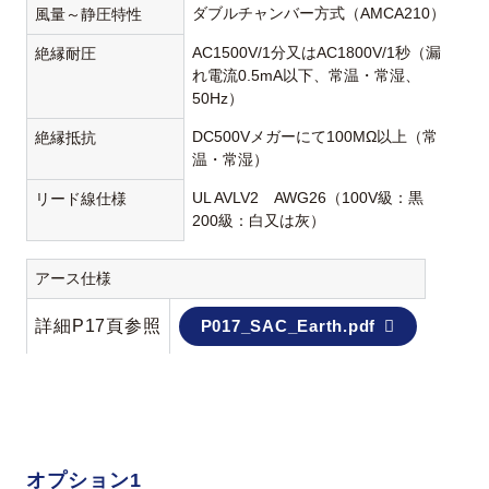
ダブルチャンバー方式（AMCA210）
風量～静圧特性
AC1500V/1分又はAC1800V/1秒（漏
絶縁耐圧
れ電流0.5mA以下、常温・常湿、
50Hz）
DC500Vメガーにて100MΩ以上（常
絶縁抵抗
温・常湿）
UL AVLV2 AWG26（100V級：黒
リード線仕様
200級：白又は灰）
アース仕様
詳細P17頁参照
P017_SAC_Earth.pdf
オプション1