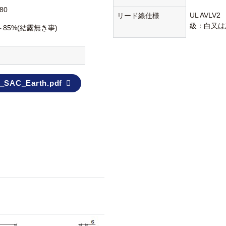
80
UL AVLV
リード線仕様
級：白又は
～85%(結露無き事)
_SAC_Earth.pdf