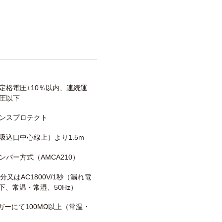
定格電圧±10％以内、連続運
圧以下
ンスプロテクト
吸込口中心線上）より1.5m
ンバー方式（AMCA210）
/1分又はAC1800V/1秒（漏れ電
以下、常温・常湿、50Hz）
メガーにて100MΩ以上（常温・