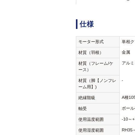
仕様
モーター形式
単相ク
金属
材質（羽根）
アルミ
材質（フレーム/ケ
ース）
-
材質（脚【ノンフレ
ーム用】)
A種10
絶縁階級
ボール
軸受
-10～+
使用温度範囲
RH35
使用湿度範囲