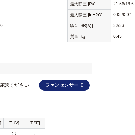
21.56/19.6
最大静圧 [Pa]
0.08/0.07
最大静圧 [inH2O]
30
32/33
騒音 [dB(A)]
0.43
質量 [kg]
確認ください。
ファンセンサー
]
[TUV]
[PSE]
◯
-