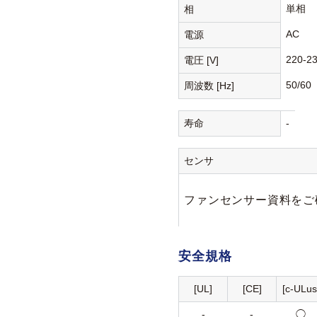
単相
相
AC
電源
220-2
電圧 [V]
50/60
周波数 [Hz]
寿命
-
センサ
ファンセンサー資料をご
安全規格
[UL]
[CE]
[c-ULus
-
-
◯