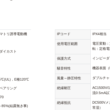
マトリ誘導電動機
IPコード
IPX4相当
電圧変動：
使用電圧範囲
転：定格電
ダイカスト
インピーダ
保護方式
機器表面（
騒音特性
ダブルチャ
風量～静圧特性
5℃(UL)，E種120℃
AC1500V
絶縁耐圧
ベアリング
流0.5mA
70
DC500V
絶縁抵抗
～85%(結露無き事)
常湿）