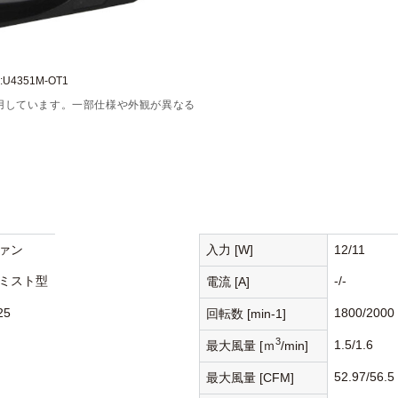
U4351M-OT1
用しています。一部仕様や外観が異なる
ァン
入力 [W]
12/11
ミスト型
-/-
電流 [A]
25
1800/2000
回転数 [min-1]
3
1.5/1.6
最大風量 [ｍ
/min]
52.97/56.5
最大風量 [CFM]