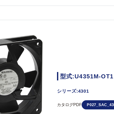
型式:U4351M-OT1
シリーズ:4301
カタログPDF
P027_SAC_43